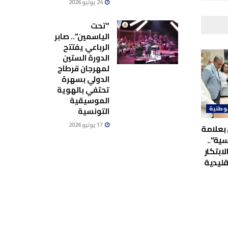
24 يوليو 2026
“تحت
الياسمين”.. صابر
الرباعي يفتتح
الدورة الستين
لمهرجان قرطاج
الدولي بسهرة
تحتفي بالهوية
الموسيقية
وطنية
التونسية
17 يوليو 2026
بعلامة
ية”..
لابتكار
قليدية