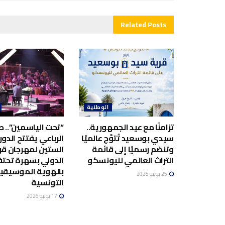
Related
Posts
الوطنية
تزامنًا مع عيد الجمهورية..
“تحت الياسمين”.. صا
سيدي بوسعيد تُتوَّج عالميًا
الرباعي يفتتح الدور
وتنضم رسميًا إلى قائمة
الستين لمهرجان قر
التراث العالمي لليونسكو
الدولي بسهرة تحت
بالهوية الموسيقي
25 يوليو 2026
التونسية
17 يوليو 2026