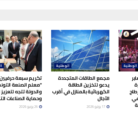
الوطنية
الوطنية
ال
بر
مجمع الطاقات المتجددة
تكريم سبعة حرفيين 
ة
يدعو لتخزين الطاقة
“معلم الصنعة التونس
طاج
الكهربائية بالمنازل في أقرب
والدولة تتجه لتعزيز ا
في
الآجال
وحماية الصناعات الت
ة
17 يوليو 2026
26 يونيو 2026