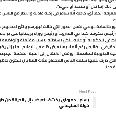
ذلك إما نذل أو منحط أو دنيء”.
رفة الحقائق، خاصة أنّه سافر في رحلة عادية وانتظر مع الناس 
.
ور كالعادة…وهي نفس الصور التي كانت تبهرهم وتثير اعجابهم ع
رئيس حكومة كندا في المترو…أو رئيس وزراء بريطانيا على دراجته”
قت الكافي لنحكم له أو عليه…لكن بساطته ليست مفتعلة وتواضعه 
يقي…فالرجل رغم أنه لا يستعرض ذلك في الإعلام…ما يزال يقيم
ية الجنوبية للعاصمة…ورفض الانتقال إلى الفيلا الفخمة الجديدة
 صرف عليها سلفه الياس الفخفاخ مئات الملايين لتكون جاهز
 جدا
Next Post
بسام الحمرواي يكشف:تعرضت إلى الخيانة من ط
خولة السليماني