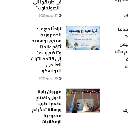
في طريقها الى
“الصولد اوت”
في
27 يوليو 2026
تزامنًا مع عيد
ندما
الجمهورية..
.
سيدي بوسعيد
ليس
تُتوَّج عالميًا
 مثلا
وتنضم رسميًا
إلى قائمة التراث
العالمي
ة
لليونسكو
25 يوليو 2026
مهرجان باجة
الدولي: افتتاح
بطعم الطرب
ورسالة تحدٍّ رغم
رف
محدودية
الإمكانيات