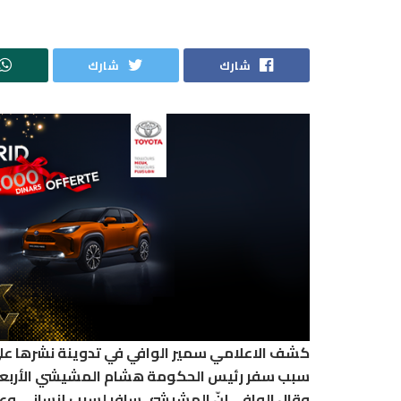
شارك
شارك
سبب سفر رئيس الحكومة هشام المشيشي الأربعا
وقال الوافي إنّ المشيشي سافر لسبب إنساني وعا