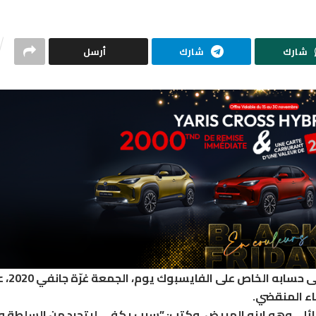
شارك
شارك
أرسل
كشف الاعلامي سمير الوافي في تدوينة نشرها على
ء المنقضي.
ئلي وهو ابنه المريض، وكتب: ”سبب يكفي ليتجرد من السلطة وا