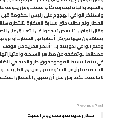
والنفوذ والجاه ليتصرف كأب فقط…ومن يلومه على 
واستنكر الوافي الهجوم على رئيس الحكومة قبل مع
المطار ولم يطلب حتى سيارة السفارة لتنتظره هناك
وقال الوافي: ”البعض تسرعوا في التعليق على الص
يشاهدون فيها ميركل ألمانيا في القطار…أو ترودو 
وختم الوافي تدوينته بـ : ”أنتظر المزيد من الو
مصطنعا…وتعففه عن مظاهر السلطة وامتيازاتها حق
في بيته البسيط الموجود فوق دار والديه في الضاح
المخصصة لرئيس الحكومة في سيدي الظريف…والتي
لاقامته…لكنه رحل قبل أن تنتهي الأشغال المكلفة
Previous Post
امطار رعدية متوقعة يوم السبت