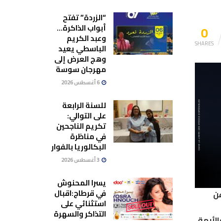
“الزردة” تفتح
0
أبواب الذاكرة…
وعبد الكريم
SHARES
الباسطي يعيد
وهج العرض إلى
مهرجان سوسة
6 أغسطس 2026
للسنة الرابعة
على التوالي:
تكريم الناجحين
في مناظرة
البكالوريا بالفوار
3 أغسطس 2026
يسرا المحنوش
في قرطاج:اقبال
 حسابه الخاص على الفايسبوك يوم، الجمعة غرّة جانفي 2020، عن
استثنائي على
التذاكر والسهرة
لأبهة