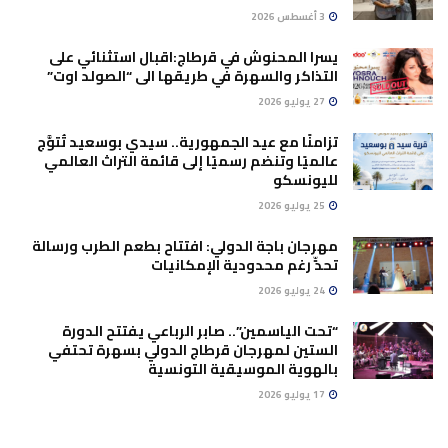
3 أغسطس 2026
يسرا المحنوش في قرطاج:اقبال استثنائي على
التذاكر والسهرة في طريقها الى “الصولد اوت”
27 يوليو 2026
تزامنًا مع عيد الجمهورية.. سيدي بوسعيد تُتوَّج
عالميًا وتنضم رسميًا إلى قائمة التراث العالمي
لليونسكو
25 يوليو 2026
مهرجان باجة الدولي: افتتاح بطعم الطرب ورسالة
تحدٍّ رغم محدودية الإمكانيات
24 يوليو 2026
“تحت الياسمين”.. صابر الرباعي يفتتح الدورة
الستين لمهرجان قرطاج الدولي بسهرة تحتفي
بالهوية الموسيقية التونسية
17 يوليو 2026