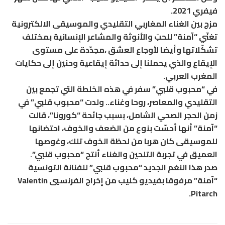
فيفري 2021.
مزج بين الغناء المغاربي التقليدي والموسيقى الالكترونية
تغنّي “آمنة” للحبّ والأنوثة والمشاعر الإنسانية بمختلف
تشكّلاتها وأيضا لأوجاع العشق ،مجدّدة على مستوى
الإيقاع والذي يحملنا إلى حداثة إيقاعية وحنين إلى حكايات
المغرب العربي.
في “محبوب قلبي” سفر في هذه الخلطة التي تجمع بين
التقليدي والمعاصر، روحا وغناء.. ولدت “محبوب قلبي” في
زمن الحجر الصحي الشامل، بسبب جائحة “كورونا”، قالت
“آمنة” أنها أحسّت بنوع من الضعف والخوف، احتضانها
للموسيقى كان هربا من لحظة الخوف تلك، وغوصها
العميق في تجربة التلحين والغناء أنتج “محبوب قلبي”.
صدر هذا النغم الجديد “محبوب قلبي” للفنانة التونسية
“آمنة” مرفوقا بفيديو كليب من إخراج الفرنسيي Valentin
Pitarch.