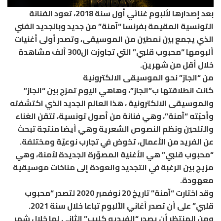
بعد إصدارها لألبوم غنائي أول سنة 2018، تعود الفنانة
التونسية المقيمة بفرنسا “آمنة” من جديد وبالجديد الفني
الذي يجمع بين نمطين من الموسيقى، وتصدر أولى أغنيات
ألبومها “محبوب قلبي” التي تجاوزت ال300 ألف مشاهدة
خلال أقل من شهرين.
من “الجاز” نحو الموسيقى الالكترونية
كانت انطلاقتها ب”الجاز”، وهاهي اليوم تمزج بين “الجاز”
والموسيقى الالكترونية ، هذا العالم الجديد الذي اكتشفته
وأحبّته “آمنة”، وهي فنانة من أصول تونسية، تتقن الغناء
والتلحين ونظم النصوص الشعرية وهي أيضا منتجة تبحث
عن الفريد من الأعمال، تخوض في تجارب نوعيّة ومختلفة.
“محبوب قلبي” هي الأغنية المصوّرة الجديدة لآمنة، وهي
مزيج بين الرغبة في التجديد والعودة إلى مناخات موسيقية
معهودة.
وقد اختارت “آمنة” تاريخ 20 نوفمبر 2020 لتصدر “محبوب
قلبي” على أن تصدر أغاني الألبوم تباعا خلال سنة 2021.
ومن المنتظر أن يصدر “الفيديو كليب” الثاني لها خلال شهر