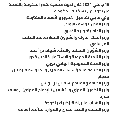
16 جانفي 2021 خلال ندوة صحفية بقصر الحكومة بالقصبة
عن تحوير في تشكيلة الحكومة.
وفي مايلي تفاصيل التحوير والأسماء المقترحة:
وزير العدل :يوسف الزواغي
وزير الداخلية: وليد الذهبي
وزير أملاك الدولة والشؤون العقارية: عبد اللطيف
الميساوي
وزير الشؤون المحلية والبيئة: شهاب بن أحمد
وزير التنمية الجهوية والاستثمار: خالد بن قدور
وزير الصحة العمومية: الهادي خيري
وزير الصناعة والمؤسسات الصغرى والمتوسطة: رضا بن
مصباح
وزير الطاقة والمناجم: سفيان بن تونس
وزير التكوين المهني والتشغيل (الإدماج المهني): يوسف
فنيرة
وزير الشباب والرياضة: زكرياء بلخوجة
وزير الفلاحة والصيد البحري والموارد المائية: أسامة