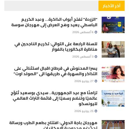
آخر الأخبار
“الزردة” تفتح أبواب الذاكرة… وعبد الكريم
الباسطي يعيد وهج العرض إلى مهرجان سوسة
6 أغسطس 2026
للسنة الرابعة على التوالي: تكريم الناجحين في
مناظرة البكالوريا بالفوار
3 أغسطس 2026
يسرا المحنوش في قرطاج:اقبال استثنائي على
التذاكر والسهرة في طريقها الى “الصولد اوت”
27 يوليو 2026
تزامنًا مع عيد الجمهورية.. سيدي بوسعيد تُتوَّج
عالميًا وتنضم رسميًا إلى قائمة التراث العالمي
لليونسكو
25 يوليو 2026
مهرجان باجة الدولي: افتتاح بطعم الطرب ورسالة
تحدٍّ رغم محدودية الإمكانيات