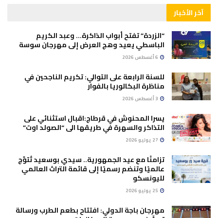
آخر الأخبار
“الزردة” تفتح أبواب الذاكرة… وعبد الكريم
الباسطي يعيد وهج العرض إلى مهرجان سوسة
6 أغسطس 2026
للسنة الرابعة على التوالي: تكريم الناجحين في
مناظرة البكالوريا بالفوار
3 أغسطس 2026
يسرا المحنوش في قرطاج:اقبال استثنائي على
التذاكر والسهرة في طريقها الى “الصولد اوت”
27 يوليو 2026
تزامنًا مع عيد الجمهورية.. سيدي بوسعيد تُتوَّج
عالميًا وتنضم رسميًا إلى قائمة التراث العالمي
لليونسكو
25 يوليو 2026
مهرجان باجة الدولي: افتتاح بطعم الطرب ورسالة