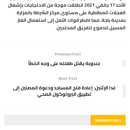
الأحد 17 جانفي 2021 انطلقت موجة من الاحتجاجات بإشعال
العجلات المطاطية على مستوى مركز الشرطة بالمزارة
بمدينة باجة، مما اضطر قوات الأمن إلى استعمال الغاز
المسيل للدموع لتفريق المحتجين.
Previous Post
جندوبة:يقتل طفلته على وجه الخطأ
Next Post
غدا الإثنين: إعادة فتح المساجد ودعوة المصلين إلى
تطبيق البروتوكول الصحي
Related
Posts