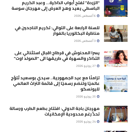
“الزردة” تفتح أبواب الذاكرة… وعبد الكريم
الباسطي يعيد وهج العرض إلى مهرجان سوسة
6 أغسطس 2026
للسنة الرابعة على التوالي: تكريم الناجحين في
مناظرة البكالوريا بالفوار
3 أغسطس 2026
يسرا المحنوش في قرطاج:اقبال استثنائي على
التذاكر والسهرة في طريقها الى “الصولد اوت”
27 يوليو 2026
تزامنًا مع عيد الجمهورية.. سيدي بوسعيد تُتوَّج
عالميًا وتنضم رسميًا إلى قائمة التراث العالمي
لليونسكو
25 يوليو 2026
مهرجان باجة الدولي: افتتاح بطعم الطرب ورسالة
تحدٍّ رغم محدودية الإمكانيات
24 يوليو 2026