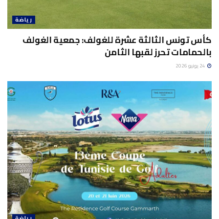
رياضة
كأس تونس الثالثة عشرة للغولف: جمعية الغولف
بالحمامات تحرز لقبها الثامن
24 يونيو 2026
رياضة