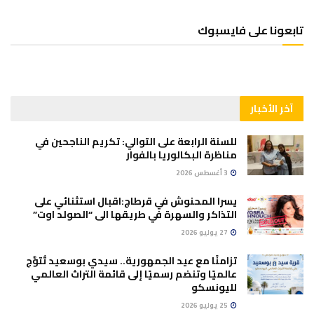
تابعونا على فايسبوك
آخر الأخبار
للسنة الرابعة على التوالي: تكريم الناجحين في
مناظرة البكالوريا بالفوار
3 أغسطس 2026
يسرا المحنوش في قرطاج:اقبال استثنائي على
التذاكر والسهرة في طريقها الى “الصولد اوت”
27 يوليو 2026
تزامنًا مع عيد الجمهورية.. سيدي بوسعيد تُتوَّج
عالميًا وتنضم رسميًا إلى قائمة التراث العالمي
لليونسكو
25 يوليو 2026