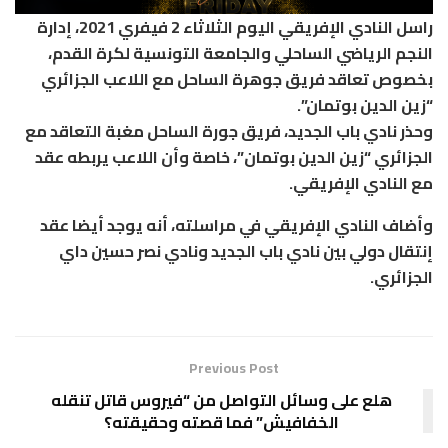
راسل النادي الإفريقي اليوم الثلاثاء 2 فيفري 2021، إدارة
النجم الرياضي الساحلي والجامعة التونسية لكرة القدم،
بخصوص تعاقد فريق جوهرة الساحل مع اللاعب الجزائري
“زين الدين بوتمان”.
وحذر نادي باب الجديد، فريق جورة الساحل مغبة التعاقد مع
الجزائري “زين الدين بوتمان”، خاصة وأن اللاعب يربطه عقد
مع النادي الإفريقي.
وأضاف النادي الإفريقي في مراسلته، أنه يوجد أيضا عقد
إنتقال دولي بين نادي باب الجديد ونادي نصر حسين داي
الجزائري.
Previous Post
هلع على وسائل التواصل من “فيروس قاتل تنقله
الخفافيش” فما قصته وحقيقته؟