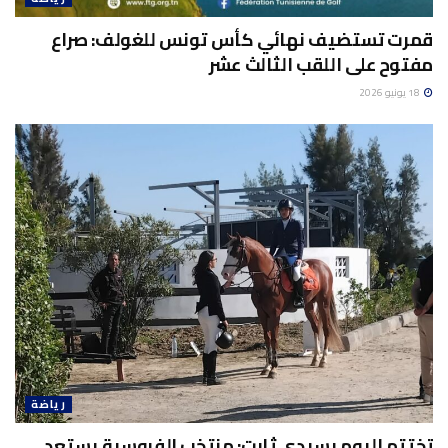
قمرت تستضيف نهائي كأس تونس للغولف: صراع
مفتوح على اللقب الثالث عشر
18 يونيو 2026
رياضة
تختتم اليوم بسيدي ثابت: منتخب الفروسية يستعد