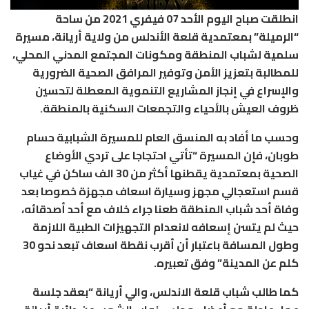
انطلقت صباح اليوم الأحد 07 فيفري 2021 من ساحة
“الرميلة” بمعتمدية قلعة الأندلس من ولاية أريانة، مسيرة
سلمية لشباب المنطقة ومكونات المجتمع المدني المحلي،
للمطالبة بتعزيز الأمن وتوفير المرافق الصحية الضرورية
والإسراع في إنجاز المشاريع التنموية المعطلة لتحسين
ظروف العيش بالأحياء والتجمعات السكنية بالمنطقة.
وحسب ما أفاد به المنسق العام للمسيرة الشبابية حسام
طوبان، فإن المسيرة “تأتي احتجاجا على تردي الأوضاع
الصحية بمعتمدية يقطنها أكثر من 30 الف ساكن في غياب
قسم استعجالي مجهز وسيارة اسعاف مجهزة خصوصا بعد
وفاة أحد شباب المنطقة طعنا جراء خلاف مع أحد أصدقائه،
حيث لم يتسن إسعافه لانعدام التجهيزات الطبية اللازمة
وطول المسافة باعتبار أن أقرب نقطة اسعاف تبعد نحو 30
كلم عن المدينة” وفق تعبيره.
كما طالب شباب قلعة الاندلس، والي أريانة “بعقد جلسة