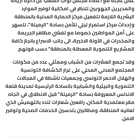
عمل عاجلة مع أعضاء مجلس نواب الشعب عن دائرة أريانة
والمديرين الجهويين للنظر في امكانية توفير الموارد
البشرية اللازمة لتفعيل مركز الحماية المدنية بالمنطقة
وإحداث مركز استمرار ليلي للأمن بساحة “الرميلة”، للسهر
على أمن المواطنين خصوصا مع تفشي مظاهر الجريمة
والمخدرات في الآونة الاخيرة، الى جانب الاسراع بانجاز كافة
المشاريع التنموية المعطلة بالمنطقة” حسب قولهم.
وقد تجمع العشرات من الشباب وممثلي عدد من مكونات
المجتمع المدني المحلي على غرار الكشافة التونسية
والهلال الاحمر التونسي وجمعيات ناشطة في المجالات
التنموية والبيئية والشبابية بالساحة الرئيسية لمدينة قلعة
الاندلس المعروفة بساحة “الرميلة” قبل الانطلاق في اتجاه
مقر معتمدية المكان، رافعين شعارات تندد بالتهميش الذي
تعانيه المنطقة، ومطالبين بتحسين الخدمات الصحية وتوفير
الامن.