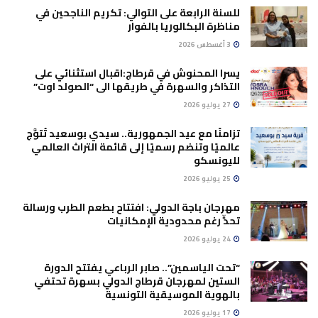
للسنة الرابعة على التوالي: تكريم الناجحين في
مناظرة البكالوريا بالفوار
3 أغسطس 2026
يسرا المحنوش في قرطاج:اقبال استثنائي على
التذاكر والسهرة في طريقها الى “الصولد اوت”
27 يوليو 2026
تزامنًا مع عيد الجمهورية.. سيدي بوسعيد تُتوَّج
عالميًا وتنضم رسميًا إلى قائمة التراث العالمي
لليونسكو
25 يوليو 2026
مهرجان باجة الدولي: افتتاح بطعم الطرب ورسالة
تحدٍّ رغم محدودية الإمكانيات
24 يوليو 2026
“تحت الياسمين”.. صابر الرباعي يفتتح الدورة
الستين لمهرجان قرطاج الدولي بسهرة تحتفي
بالهوية الموسيقية التونسية
17 يوليو 2026