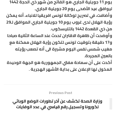
يوم 11 جويلية الجاري هو الفاتح من شهر ذي الحجة 1442
ليوافق عيد الأضحى يوم 20 جويلية الجاري.
وأضافت، في تصريح لوكالة تونس افريقيا للانباء، أنه يمكن
رؤية الهلال لدى غروب يوم 10 جويلية الجاري الموافق لـ29
من ذي القعدة 1442 بالتليسكوب.
وأوضحت أن ظاهرة الاقتران تحدث عند الساعة الثانية صباحا
و17 دقيقة بتوقيت تونس لتكون رؤية الهلال ممكنة مع
مغيب شمس نفس اليوم مشيرة الى أنه تصعب رؤيته
بالعين المجردة.
أكدت على أن سماحة مفتي الجمهورية هو الجهة الوحيدة
المخول لها الإعلان على بداية الأشهر الهجرية .
Previous Post
وزارة الصحة تكشف عن آخر تطورات الوضع الوبائي
لكورونا وتسجيل رقم قياسي في عدد الوفايات