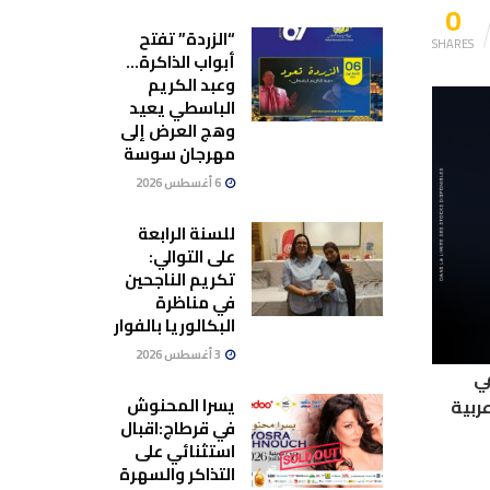
0
“الزردة” تفتح
SHARES
أبواب الذاكرة…
وعبد الكريم
الباسطي يعيد
وهج العرض إلى
مهرجان سوسة
6 أغسطس 2026
للسنة الرابعة
على التوالي:
تكريم الناجحين
في مناظرة
البكالوريا بالفوار
3 أغسطس 2026
ي
يسرا المحنوش
ربية
في قرطاج:اقبال
استثنائي على
التذاكر والسهرة