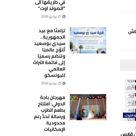
في طريقها الى
“الصولد اوت”
27 يوليو 2026
تزامنًا مع عيد
نعاش
الجمهورية..
سيدي بوسعيد
تُتوَّج عالميًا
وتنضم رسميًا
إلى قائمة التراث
العالمي
لليونسكو
25 يوليو 2026
مهرجان باجة
الدولي: افتتاح
بطعم الطرب
ورسالة تحدٍّ رغم
وفنون
محدودية
الإمكانيات
ن قابس