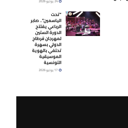
24 يوليو 2026
“تحت
الياسمين”.. صابر
الرباعي يفتتح
الدورة الستين
لمهرجان قرطاج
الدولي بسهرة
تحتفي بالهوية
الموسيقية
التونسية
17 يوليو 2026