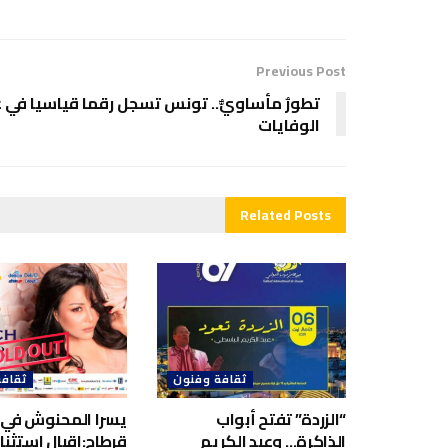
Previous Post
تطورٌ مأساويٌّ.. تونس تسجل رقما قياسيا في 
الوفايات
Related
Posts
ثقافة وفنون
ثقافة
“الزردة” تفتح أبواب
يسرا المحنوش في
الذاكرة… وعبد الكريم
قرطاج:اقبال استثنا