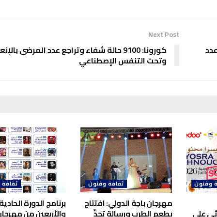
Next Post
عدد
كورونا: 9100 حالة شفاء وتراجع عدد المرضى بالإ
وتحت التنفس الإصطناعي
 وفنون
ثقافة وفنون
ثقافة 
مهرجان باجة الدولي: افتتاح
برنامج الدورة الحادية
ئي على
بطعم الطرب ورسالة تحدٍّ
والأربعين من مهرجا