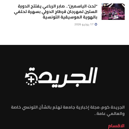
“تحت الياسمين”.. صابر الرباعي يفتتح الدورة
الستين لمهرجان قرطاج الدولي بسهرة تحتفي
بالهوية الموسيقية التونسية
17 يوليو 2026
الجريدة كوم، مجلة إخبارية جامعة تهتم بالشأن التونسي خاصة
والعالمي عامة..
الاقسام