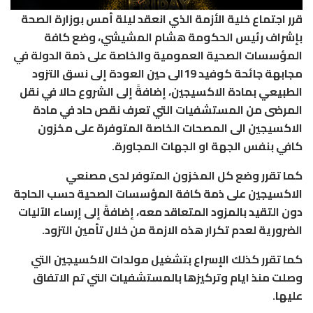
قرر اجتماع خلية الأزمة الذي انعقد ليلة أمس بوزارة الصحة
بإشراف رئيس الحكومة هشام المشيشي، وضع كافة
المؤسسات الصحية العمومية والخاصة على ذمة الدولة في
مجابهة جائحة كوفيد 19الى حين العودة إلى نسق التزود
الطبيعي بمادة الاكسيجين، إضافةً إلى الشروع حالا في نقل
المرضى من المستشفيات التي تعرف نقص حاد في مادة
الاكسيجين الى المصحات الخاصة المتوفرة على مخزون
كافي بنفس الجهة او الجهات المجاورة.
كما تقرر وضع كل المخزون المتوفر لدى مصنعي
الاكسيجين على ذمة كافة المؤسسات الصحية حسب الحاجة
دون التقيد بالمزود المتعاقد معه، إضافةً إلى إرساء الآليات
الضرورية لعدم تكرار هذه الازمة من خلال تأمين التزود.
كما تقرر كذلك الإسراع بتشغيل مولدات الاكسيجين التي
وصلت منذ ايام وتركيزها بالمستشفيات التي تم الاتفاق
عليها.