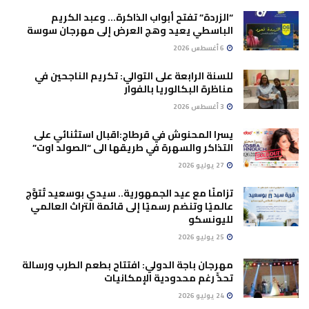
“الزردة” تفتح أبواب الذاكرة… وعبد الكريم
الباسطي يعيد وهج العرض إلى مهرجان سوسة
6 أغسطس 2026
للسنة الرابعة على التوالي: تكريم الناجحين في
مناظرة البكالوريا بالفوار
3 أغسطس 2026
يسرا المحنوش في قرطاج:اقبال استثنائي على
التذاكر والسهرة في طريقها الى “الصولد اوت”
27 يوليو 2026
تزامنًا مع عيد الجمهورية.. سيدي بوسعيد تُتوَّج
عالميًا وتنضم رسميًا إلى قائمة التراث العالمي
لليونسكو
25 يوليو 2026
مهرجان باجة الدولي: افتتاح بطعم الطرب ورسالة
تحدٍّ رغم محدودية الإمكانيات
24 يوليو 2026