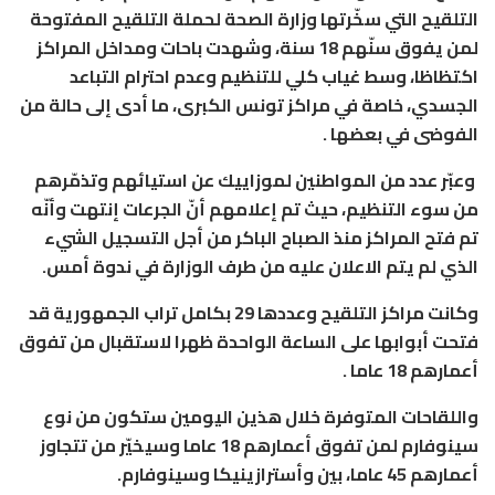
التلقيح التي سخّرتها وزارة الصحة لحملة التلقيح المفتوحة
لمن يفوق سنّهم 18 سنة، وشهدت باحات ومداخل المراكز
اكتظاظا، وسط غياب كلي للتنظيم وعدم احترام التباعد
الجسدي، خاصة في مراكز تونس الكبرى، ما أدى إلى حالة من
الفوضى في بعضها .
وعبّر عدد من المواطنين لموزاييك عن استيائهم وتذمّرهم
من سوء التنظيم، حيث تم إعلامهم أنّ الجرعات إنتهت وأنّه
تم فتح المراكز منذ الصباح الباكر من أجل التسجيل الشيء
الذي لم يتم الاعلان عليه من طرف الوزارة في ندوة أمس.
وكانت مراكز التلقيح وعددها 29 بكامل تراب الجمهورية قد
فتحت أبوابها على الساعة الواحدة ظهرا لاستقبال من تفوق
أعمارهم 18 عاما .
واللقاحات المتوفرة خلال هذين اليومين ستكون من نوع
سينوفارم لمن تفوق أعمارهم 18 عاما وسيخيّر من تتجاوز
أعمارهم 45 عاما، بين وأسترازينيكا وسينوفارم.