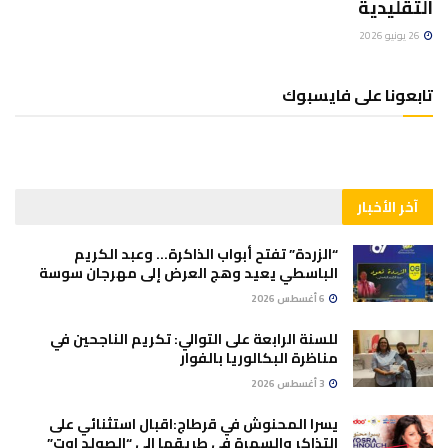
التقليدية
26 يونيو 2026
تابعونا على فايسبوك
آخر الأخبار
“الزردة” تفتح أبواب الذاكرة… وعبد الكريم
الباسطي يعيد وهج العرض إلى مهرجان سوسة
6 أغسطس 2026
للسنة الرابعة على التوالي: تكريم الناجحين في
مناظرة البكالوريا بالفوار
3 أغسطس 2026
يسرا المحنوش في قرطاج:اقبال استثنائي على
التذاكر والسهرة في طريقها الى “الصولد اوت”