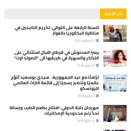
آخر الأخبار
للسنة الرابعة على التوالي: تكريم الناجحين في
مناظرة البكالوريا بالفوار
3 أغسطس 2026
يسرا المحنوش في قرطاج:اقبال استثنائي على
التذاكر والسهرة في طريقها الى “الصولد اوت”
27 يوليو 2026
تزامنًا مع عيد الجمهورية.. سيدي بوسعيد تُتوَّج
عالميًا وتنضم رسميًا إلى قائمة التراث العالمي
لليونسكو
25 يوليو 2026
مهرجان باجة الدولي: افتتاح بطعم الطرب ورسالة
تحدٍّ رغم محدودية الإمكانيات
24 يوليو 2026