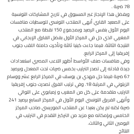
78 ضربة .
وبفضل هذا الإنجاز غير المسبوق في تاريخ المشاركات التونسية
على الصعيد القاري أنهى المنتخب التونسي للوسطيات منافسات
اليوم الأول بنفس الرصيد وبمجموع 150 نقطة مع المنتخب
المغربي الذي حل في المركز الأول بفضل الفارق الإيجابي في
النتيجة الثالثة. فيما جاءت كينيا ثالثة وتأخرت حاملة اللقب جنوب
إفريقيا إلى المركز الرابع.
وفي منافسات صنف الأواسط أظهر اللاعب المصري استعدادات
جيدة قادته إلى تصدر الترتيب بخمس ضربات تحت المعدل وبرصيد
67 ضربة فيما حل مهدي بن يوسف في المركز الرابع عشر ووسام
الزيتوني في المرتبة 18. وفي ترتيب الفرق تصدرت جنوب إفريقيا
الترتيب متقدمة على كل من المغرب و زمبابوي على التوالي
وأنهى الفريق التونسي اليوم الأول في المركز السابع برصيد 241
ضربة لكنه لم يكن بعيدا عن المنتخب الموريسي صاحب المركز
الخامس وبإمكانه مع مزيد من التركيز التقدم في الترتيب في
اليومين الثاني والثالث.
النتائج