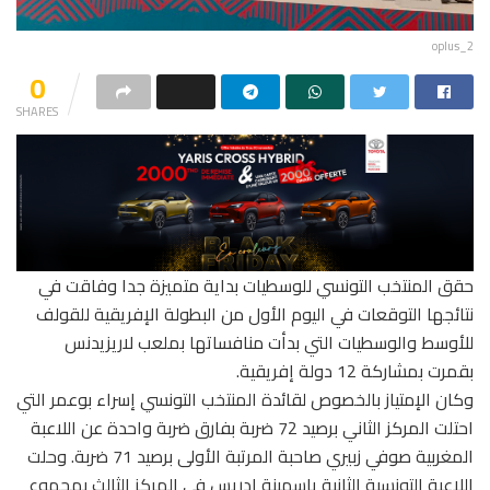
oplus_2
0
SHARES
حقق المنتخب التونسي للوسطيات بداية متميزة جدا وفاقت في
نتائجها التوقعات في اليوم الأول من البطولة الإفريقية للقولف
للأوسط والوسطيات التي بدأت منافساتها بملعب لاريزيدنس
بقمرت بمشاركة 12 دولة إفريقية.
وكان الإمتياز بالخصوص لقائدة المنتخب التونسي إسراء بوعمر التي
احتلت المركز الثاني برصيد 72 ضربة بفارق ضربة واحدة عن اللاعبة
المغربية صوفي زبيري صاحبة المرتبة الأولى برصيد 71 ضربة. وحلت
اللاعبة التونسية الثانية ياسمينة ادريس في المركز الثالث بمجموع