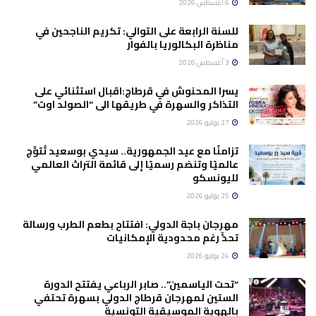
6 أغسطس 2026
للسنة الرابعة على التوالي: تكريم الناجحين في
مناظرة البكالوريا بالفوار
3 أغسطس 2026
يسرا المحنوش في قرطاج:اقبال استثنائي على
التذاكر والسهرة في طريقها الى “الصولد اوت”
27 يوليو 2026
تزامنًا مع عيد الجمهورية.. سيدي بوسعيد تُتوَّج
عالميًا وتنضم رسميًا إلى قائمة التراث العالمي
لليونسكو
25 يوليو 2026
مهرجان باجة الدولي: افتتاح بطعم الطرب ورسالة
تحدٍّ رغم محدودية الإمكانيات
24 يوليو 2026
“تحت الياسمين”.. صابر الرباعي يفتتح الدورة
الستين لمهرجان قرطاج الدولي بسهرة تحتفي
بالهوية الموسيقية التونسية