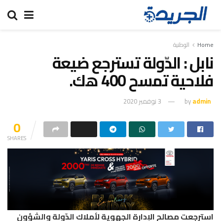
Home
الوطنية
نابل : الدّولة تسترجع ضيعة
فلاحية تمسح 400 هك.
admin
by
3 نوفمبر 2020
0
SHARES
استرجعت مصالح الإدارة الجهوية لأملاك الدّولة والشؤون