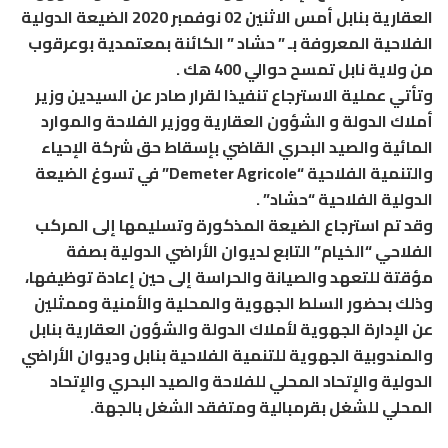
العقارية بنابل أمس الاثنين 02 نوفمبر 2020 الضيعة الدولية
الفلاحية المعروفة بـ ” حشاد ” الكائنة بمعتمدية بوعرقوب
من ولاية نابل تمسح حوالي 400 هك .
وتأتي عملية الاسترجاع تنفيذا لقرار صادر عن السيدين وزير
أملاك الدولة و الشؤون العقارية ووزير الفلاحة والموارد
المائية والصيد البحري القاضي بإسقاط حق شركة الإحياء
والتنمية الفلاحية “Demeter Agricole” في تسوغ الضيعة
الدولية الفلاحية “حشاد” .
وقد تم استرجاع الضيعة المذكورة وتسليمها إلى المركب
الفلاحي “الخيام” التابع لديوان الأراضي الدولية بصفة
مؤقتة للتعهد والصيانة والحراسة إلى حين إعادة توظيفها،
وذلك بحضور السلط الجهوية والمحلية والأمنية وممثلين
عن الإدارة الجهوية لأملاك الدولة والشؤون العقارية بنابل
والمندوبية الجهوية للتنمية الفلاحية بنابل وديوان الأراضي
الدولية والإتحاد المحلي للفلاحة والصيد البحري والإتحاد
المحلي للشغل بقرمبالية ومتفقد الشغل بالجهة.