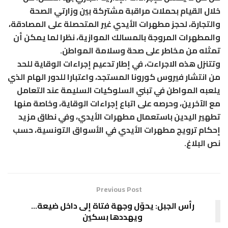
خلال القيام بحملات مراقبة مشتركة بين وزارتي الصحة
والتجارة، لحجز مطهرات الأيدي غير المتحصلة على المصادقة،
والمطهرات المروجة بالمسالك الموازية، نظرا لما يمكن أن
تمثله من مخاطر على صحة وسلامة المواطن.
وتتنزل هذه الاجراءت، في إطار تدعيم إجراءات الوقاية للحد
من انتشار فيروس كورونا المستجد، واعتبارا للدور الهام الذي
يلعبه المواطن في تبني السلوكيات السليمة عند التعامل
مع الآخرين، وحرصه على اتباع إجراءات الوقاية، وخاصة منها
تطهير اليدين باستعمال مطهرات الأيدي، وفي نطاق مزيد
إحكام ترويج مطهرات الأيدي في الأسواق التونسية، حسب
نص البلاغ.
Previous Post
رأس الجبل: يحوّل وجهة فتاة إلى داخل ضيعة…
ويهددها بسكين