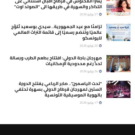
يسرا المحنوش في قرطاج:اقبال استثنائي على
التذاكر والسهرة في طريقها الى “الصولد اوت”
27 يوليو 2026
تزامنًا مع عيد الجمهورية.. سيدي بوسعيد تُتوَّج
عالميًا وتنضم رسميًا إلى قائمة التراث العالمي
لليونسكو
25 يوليو 2026
مهرجان باجة الدولي: افتتاح بطعم الطرب ورسالة
تحدٍّ رغم محدودية الإمكانيات
24 يوليو 2026
“تحت الياسمين”.. صابر الرباعي يفتتح الدورة
الستين لمهرجان قرطاج الدولي بسهرة تحتفي
بالهوية الموسيقية التونسية
17 يوليو 2026