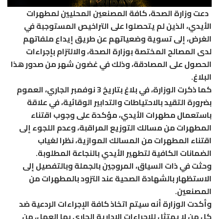
دعت وزارة الصحة، كافة المصنعين المحليين لمطهرات
الأيدي، الذين لم يتحصلوا على التراخيص المستوجبة في
الغرض، إلى تسوية وضعياتهم عن طريق إيداع ملفاتهم
لدى المصالح المختصة بوزارة الصحة، والالتزام بإجراءات
الحصول على المصادقة، وذلك في غضون شهر من صدور هذا
البلاغ.
كما ذكرت الوزارة، في بلاغ بتاريخ 3 نوفمبر الجاري، العموم
بضرورة التقيد بالاحتياطات والتدابير الوقائية، في علاقة
باستعمال مطهرات الأيدي، مؤكدة على وجوب اقتناء
المطهرات من مسالك التوزيع المراقبة، وعدم اللجوء إلى
اقتناء المطهرات من المسالك الموازية، نظرا لغياب
الضمانات الكافية لتطهير الأيدي بالنجاعة المطلوبة.
وحثت في ذات السياق، المروجين بالجملة وبالتفصيل إلى
الاستظهار بالشهادة الصحية عند التزود بالمطهرات من
المصنعين.
وأكدت الوزارة أنه سيتم اتخاذ كافة الإجراءات الردعية ضد
كل من لا يمتثل للإجراءات الإدارية الجاري بها العمل، من