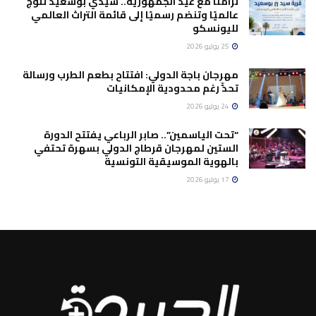
تزامنًا مع عيد الجمهورية.. سيدي بوسعيد تُتوَّج
عالميًا وتنضم رسميًا إلى قائمة التراث العالمي
لليونسكو
25 يوليو 2026
مهرجان باجة الدولي: افتتاح بطعم الطرب ورسالة
تحدٍّ رغم محدودية الإمكانيات
24 يوليو 2026
“تحت الياسمين”.. صابر الرباعي يفتتح الدورة
الستين لمهرجان قرطاج الدولي بسهرة تحتفي
بالهوية الموسيقية التونسية
17 يوليو 2026