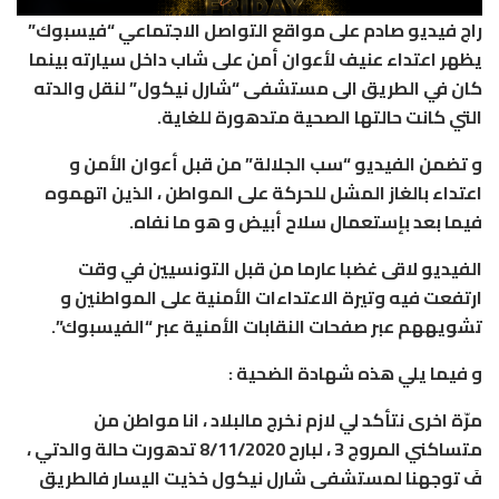
راج فيديو صادم على مواقع التواصل الاجتماعي “فيسبوك”
يظهر اعتداء عنيف لأعوان أمن على شاب داخل سيارته بينما
كان في الطريق الى مستشفى “شارل نيكول” لنقل والدته
التي كانت حالتها الصحية متدهورة للغاية.
و تضمن الفيديو “سب الجلالة” من قبل أعوان الأمن و
اعتداء بالغاز المشل للحركة على المواطن ، الذين اتهموه
فيما بعد بإستعمال سلاح أبيض و هو ما نفاه.
الفيديو لاقى غضبا عارما من قبل التونسيين في وقت
ارتفعت فيه وتيرة الاعتداءات الأمنية على المواطنين و
تشويههم عبر صفحات النقابات الأمنية عبر “الفيسبوك”.
و فيما يلي هذه شهادة الضحية :
مرّة اخرى نتأكد لي لازم نخرج مالبلاد ، انا مواطن من
متساكني المروج 3 ، لبارح 8/11/2020 تدهورت حالة والدتي ،
فَ توجهنا لمستشفى شارل نيكول خذيت اليسار فالطريق