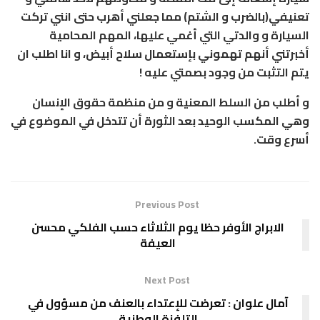
تعنيفي(بالضرب و الشتم) مما جعلني أهرب حتى انني تركت
السيارة و والدتي التي أغمي عليها، المهم المحامية
أخبرتني أنهم تهموني بإستعمال سلاح أبيض، و انا اطلب ان
يتم التثبت من وجود بصمتي عليه !
و أطلب من السلط المعنية و من منظمة حقوق الإنسان
وهي المكسب الوحيد بعد الثورة أن تتدخل في الموضوع في
أسرع وقت.
Previous Post
الابراج الأوفر حظا يوم الثلاثاء حسب الفلكي محسن
العيفة
Next Post
آمال علوان : تعرضت للإعتداء بالعنف من مسؤول في
التلفزة الوطنية