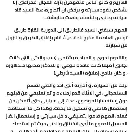
السريع و كانو الناس متفهمين بترك المجال، فمراعني إلا
بشخص يقود سيارته و يرفض ان أتجاوزه،هذا السيد قاد
سيارته بجانبي و للأسف وقعت مناوشة…
المهم سبقني السيد فالطريق إلى الدورية القارة طريق
تونس العاصمة مخرج باجة، حيث قام بإغلاق الطريق والنزول
من سيارته .
والقدوم نحوي و المبادرة بشتمي (سب والدتي التي كانت
بجانبي) طبعا كانت فاقدة للوعي، و للتذكير صحتها متدهورة
، و كان ينادي زملاؤه (السيد شرطي)
نزلت من السيارة ، و أخبرته أنني آخذ والدتي لقسم
الاستعجالي، في الاثناء قدم زملاءه و تم تعنيفي من قبلهم
دون إستفسار للموضوع ، عدت إلى سيارتي حتى أتمكن من
إستعمال هاتفي و تسجيل ما يحدث، وهذا كل ما استطعت
فعله، المهم قاموا بتعنيفي داخل سيارتي و إستعمال الغاز
المسيل للدموع ما أدى لاختناق والدتي حيث تم استدعاء
سيارة إسعاف إلى تلك النقطة و محاولتهم لأخذ هاتفي و