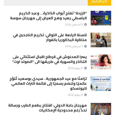
آخر الأخبار
“الزردة” تفتح أبواب الذاكرة… وعبد الكريم
الباسطي يعيد وهج العرض إلى مهرجان سوسة
6 أغسطس 2026
للسنة الرابعة على التوالي: تكريم الناجحين في
مناظرة البكالوريا بالفوار
3 أغسطس 2026
يسرا المحنوش في قرطاج:اقبال استثنائي على
التذاكر والسهرة في طريقها الى “الصولد اوت”
27 يوليو 2026
تزامنًا مع عيد الجمهورية.. سيدي بوسعيد تُتوَّج
عالميًا وتنضم رسميًا إلى قائمة التراث العالمي
لليونسكو
25 يوليو 2026
مهرجان باجة الدولي: افتتاح بطعم الطرب ورسالة
تحدٍّ رغم محدودية الإمكانيات