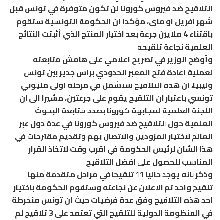
التلاقيح ضد فيروس كورونا لن تكون متوفرة في تونس قبل
شهر افريل او ماي، مؤكدا ان الحكومة التونسية ستقوم
باقتناء 4 ملايين جرعة بعد اختيار المنتج الذي أثبتت النتائج
العلمية نجاعة تلقيحه
وأوضح الوزير في تصريح اعلامي على هامش متابعته
لعملية اعادة فتح المعبر الحدودي براس جدير بين تونس
وليبيا، ان هذه التلاقيح ستشمل في مرحلة اولى مليوني
تونسي باعتبار ان التلقيح يقوم على جرعتين، مشيرا الى ان
اللجنة العلمية لمجابهة كورونا بصدد متابعة البحوث
العلمية حول التلاقيح ضد فيروس كورونا في عدة دول عبر
العالم لاختيار المزودين والاتصال بهم وتقديم مقترحات في
هذا الشان لرئيس الحكومة في اقرب وقت لاتخاذ القرار
المناسب للحصول على افضل التلاقيح
وذكر بانه يوجد حاليا 11 تلقيحا في مراحل متقدمة منها
تلقيح واحد تم الاعلان عن نجاعته وستقوم الحكومة باختيار
احد هذه التلاقيح وفق عدة فرضيات حيث ان تونس منخرطة
في المنظومة الدولية للتلقيح التي تعتمد على 3 تلاقيح لم