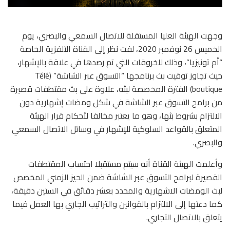
وجهت الهيئة العليا المستقلة للاتصال السمعي والبصري، يوم
الخميس 26 نوفمبر 2020، لفت نظر إلى القناة التلفزية الخاصة
“أم تونيزيا”، وذلك للخروقات التي تم رصدها في علاقة بالإشهار،
حيث تجاوز توقيت بث برنامجها “التسوق عبر الشاشة” (Télé
boutique) الفترة المخصصة لبثه، علاوة على بث مقتطفات قصيرة
من برامج التسوق عبر الشاشة في شكل ومضات إشهارية دون
الالتزام بشروط بثها، وهو ما يعتبر مخالفا لأحكام قرار الهيئة
المتعلق بالقواعد السلوكية للإشهار في وسائل الاتصال السمعي
والبصري.
وأعلمت الهيئة القناة أنه سيتم مستقبلا احتساب المقتطفات
القصيرة لبرامج التسوق عبر الشاشة ضمن الحيز الزمني المخصص
لبث الومضات الاشهارية والمحدد بعشر دقائق في الستين دقيقة،
كما دعتها إلى الالتزام بالقوانين والتراتيب الجاري بها العمل فيما
يتعلق بالاتصال التجاري.