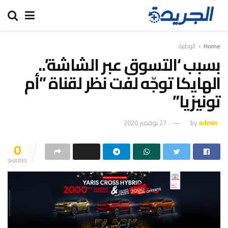
Home
الوطنية
بسبب ‘التسوق عبر الشاشة’..
الهايكا توجّه لفت نظر لقناة ”أم
تونيزيا”
admin
by
27 نوفمبر 2020
0
SHARES