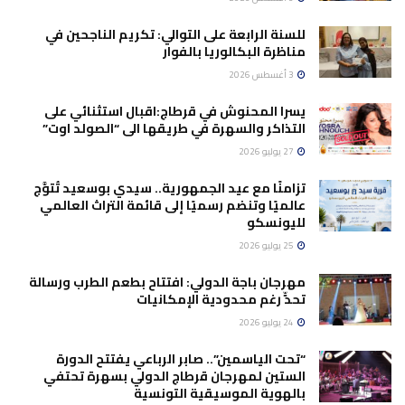
للسنة الرابعة على التوالي: تكريم الناجحين في
مناظرة البكالوريا بالفوار
3 أغسطس 2026
يسرا المحنوش في قرطاج:اقبال استثنائي على
التذاكر والسهرة في طريقها الى “الصولد اوت”
27 يوليو 2026
تزامنًا مع عيد الجمهورية.. سيدي بوسعيد تُتوَّج
عالميًا وتنضم رسميًا إلى قائمة التراث العالمي
لليونسكو
25 يوليو 2026
مهرجان باجة الدولي: افتتاح بطعم الطرب ورسالة
تحدٍّ رغم محدودية الإمكانيات
24 يوليو 2026
“تحت الياسمين”.. صابر الرباعي يفتتح الدورة
الستين لمهرجان قرطاج الدولي بسهرة تحتفي
بالهوية الموسيقية التونسية