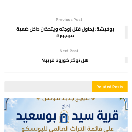
Previous Post
بوفيشة: يُحاول قتل زوجته ويتحصّن داخل ضعية
مهجورة
Next Post
هل نودّع كورونا قريبا؟
Related
Posts