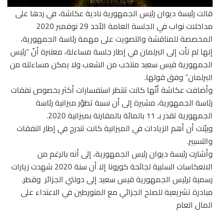
قالت ‏رئيسة ديوان رئيس الجمهورية نادية عكاشة، في ردها على
مداخلات نواب في الجلسة العامة الأحد 29 نوفمبر 2020
المخصصة للمناقشة والتصويت على مهمة رئاسة الجمهورية،
إنها لم تأت إلى البرلمان في إطار جلسة مساءلة، معتبرة أنّ “رئيس
الجمهورية قيس سعيد منتخب من الشعب ولا يمكن مساءلته من
البرلمان” وفق قولها.
وأضافت عكاشة أنّها كانت تنتظر استفسارات ‏أكثر بخصوص نفقات
رئاسة الجمهورية، مشيرة إلى ‏أن نسبة تطوّر ميزانية رئاسة
الجمهورية تقدر بـ 11 بالمائة بالمقارنة بميزانية 2020.
وبيّنت ‏أن أهم الزيادات في الميزانية كانت تندرج في إطار النفقات
والتسيير.
وأشارت ‏رئيسة ديوان رئيس الجمهورية، إلى أنه بالرغم من
الانعكاسات السلبية لجائحة كورونا إلا أن سنة 2020 شهدت زيارات
رسمية لرئيس الجمهورية قيس سعيد إلى دولتي الجزائر وقطر.
مبادرة تشريعية للصلح الجزائي مع المتورطين في الاعتداء على
المال العام