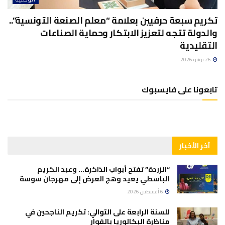
تكريم سبعة حرفيين بعلامة “معلم الصنعة التونسية”..
والدولة تتجه لتعزيز الابتكار وحماية الصناعات
التقليدية
26 يونيو 2026
تابعونا على فايسبوك
آخر الأخبار
“الزردة” تفتح أبواب الذاكرة… وعبد الكريم
الباسطي يعيد وهج العرض إلى مهرجان سوسة
6 أغسطس 2026
للسنة الرابعة على التوالي: تكريم الناجحين في
مناظرة البكالوريا بالفوار