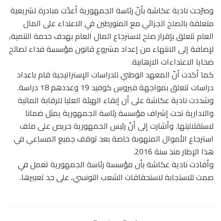
وصرّحت ‏نادية عكاشة بأنّ رئاسة الجمهورية أعدّت مبادرة تشريعية
متعلقة بالصلح الجزائي مع المتورطين في الاعتداء على المال
العام تتعلق بإقرار صلح لاسترجاع المال العام بهدف خدمة التنمية،
لإضافة ‏إلى الانتهاء من إعداد مشروع قانون مؤسسة فداء لصالح
ضحايا الاعتداءات الارهابية.
كما أكدت أنّ المعهد الوطني للدراسات الإستراتيجية قام باعداد
دراسات تتعلق بمواجهة فيروس كوفيد 19 وعددهم 18 دراسة.
وشددت ‏نادية عكاشة على أن إبقاء الهيئة العليا للرقابة المالية
والادارية تحت إشراف مؤسسة رئاسة الجمهورية يمثل ضمانا
لاستقلاليتها. وأشارت إلى أنّ رئيس الجمهورية حريص على ملف
استرجاع الأموال المنهوبة خاصة بعد توقف جميع المساعي في
هذا الإطار منذ سنة 2016.
وأفادت نادية عكاشة بأن مؤسسة رئاسة الجمهورية تعمل في
صمت للاستجابة لاستحقاقات الشعب التونسي، على حد تعبيرها.