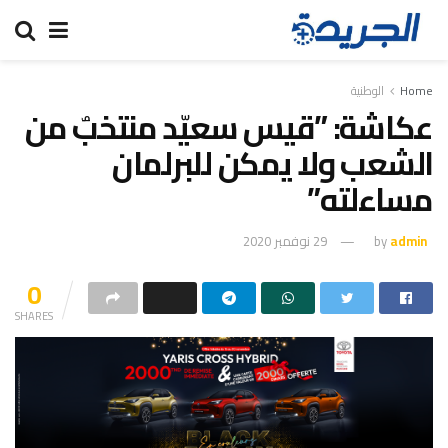
Home
الوطنية
عكاشة: ”قيس سعيّد منتخبٌ من
الشعب ولا يمكن للبرلمان
مساءلته”
admin
by
29 نوفمبر 2020
0
SHARES