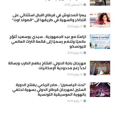
3 أغسطس 2026
يسرا المحنوش في قرطاج:اقبال استثنائي على
التذاكر والسهرة في طريقها الى “الصولد اوت”
27 يوليو 2026
تزامنًا مع عيد الجمهورية.. سيدي بوسعيد تُتوَّج
عالميًا وتنضم رسميًا إلى قائمة التراث العالمي
لليونسكو
25 يوليو 2026
مهرجان باجة الدولي: افتتاح بطعم الطرب ورسالة
تحدٍّ رغم محدودية الإمكانيات
24 يوليو 2026
“تحت الياسمين”.. صابر الرباعي يفتتح الدورة
الستين لمهرجان قرطاج الدولي بسهرة تحتفي
بالهوية الموسيقية التونسية
17 يوليو 2026