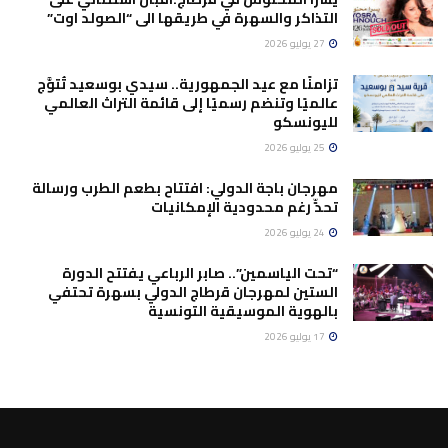
التذاكر والسهرة في طريقها الى “الصولد اوت”
27 يوليو 2026
تزامنًا مع عيد الجمهورية.. سيدي بوسعيد تُتوَّج
عالميًا وتنضم رسميًا إلى قائمة التراث العالمي
لليونسكو
25 يوليو 2026
مهرجان باجة الدولي: افتتاح بطعم الطرب ورسالة
تحدٍّ رغم محدودية الإمكانيات
24 يوليو 2026
“تحت الياسمين”.. صابر الرباعي يفتتح الدورة
الستين لمهرجان قرطاج الدولي بسهرة تحتفي
بالهوية الموسيقية التونسية
17 يوليو 2026