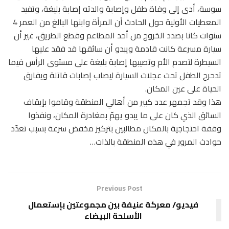
سوسة، أدى إلى وفاة طفل وإصابة والدته إصابة بليغة، وتفيد
المعطيات الأولية حول الحادث أن المرأة وابنها البالغ من العمر 4
سنوات كانا بصدد الخروج من أحد المطاعم وقطع الطريق، غير أن
سيارة مسرعة كانت قادمة ويبدو أن سائقها قد فقد عليها
السيطرة لتصدم الأم وتصيبها إصابة بليغة على مستوى الرأس فيما
تدحرج الطفل تحت عجلات السيارة ليصاب إصابات قاتلة ويفارق
الحياة على عين المكان.
هذا وقد تجمهر عدد كبير من أهالي المنطقة وقاموا بإيقاف
السائق الذي كان على ما يبدو يهمّ بمغادرة المكان، ونفذوا
وقفة احتجاجية بالمكان مطالبين بتركيز مخفض سرعة بسبب تعدّد
حوادث المرور في هذه المنطقة بالذات…
Previous Post
فيديو/ معركة عنيفة بين مجموعتين بإستعمال
الأسلحة البيضاء