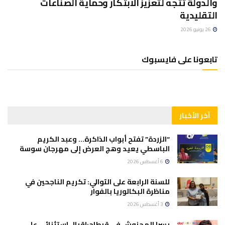
والدولة تتجه لتعزيز الابتكار وحماية الصناعات
التقليدية
26 يونيو 2026
تابعونا على فايسبوك
آخر الأخبار
“الزردة” تفتح أبواب الذاكرة… وعبد الكريم
الباسطي يعيد وهج العرض إلى مهرجان سوسة
6 أغسطس 2026
للسنة الرابعة على التوالي: تكريم الناجحين في
مناظرة البكالوريا بالفوار
3 أغسطس 2026
يسرا المحنوش في قرطاج:اقبال استثنائي على