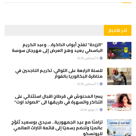
آخر الأخبار
“الزردة” تفتح أبواب الذاكرة… وعبد الكريم
الباسطي يعيد وهج العرض إلى مهرجان سوسة
6 أغسطس 2026
للسنة الرابعة على التوالي: تكريم الناجحين في
مناظرة البكالوريا بالفوار
3 أغسطس 2026
يسرا المحنوش في قرطاج:اقبال استثنائي على
التذاكر والسهرة في طريقها الى “الصولد اوت”
27 يوليو 2026
تزامنًا مع عيد الجمهورية.. سيدي بوسعيد تُتوَّج
عالميًا وتنضم رسميًا إلى قائمة التراث العالمي
لليونسكو