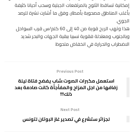
إمكانية تساقط الثلوج بالمرتفعات الجبلية وسحب أحيانا كثيفة
بأغلب المناطق مصحوبة بأمطار، وفق ما أشارت نشرة للرصد
الجوي.
هذا وتهب الريح قوية من 40 إلى 60 كلم/س قرب السواحل
وبالجنوب ومعتدلة فقوية نسبيا ببقية الجهات والبحر شديد
الاضطراب والحرارة في انخفاض ملحوظ
Previous Post
استعمل مكبرات الصوت:شاب يفضح فتاة ليلة
زفافها من اجل المزاح والمفأجأة كانت صادمة بعد
ذلك!!!
Next Post
لجزائر ستشرع في تصدير غاز البوتان لتونس