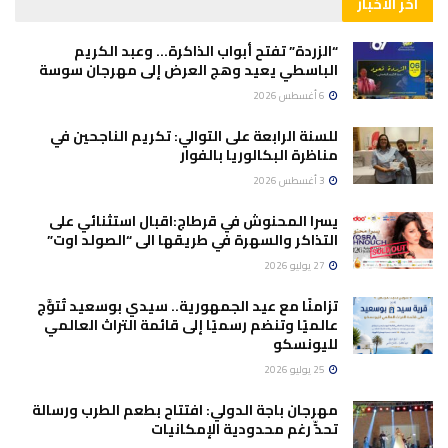
آخر الأخبار
“الزردة” تفتح أبواب الذاكرة… وعبد الكريم
الباسطي يعيد وهج العرض إلى مهرجان سوسة
6 أغسطس 2026
للسنة الرابعة على التوالي: تكريم الناجحين في
مناظرة البكالوريا بالفوار
3 أغسطس 2026
يسرا المحنوش في قرطاج:اقبال استثنائي على
التذاكر والسهرة في طريقها الى “الصولد اوت”
27 يوليو 2026
تزامنًا مع عيد الجمهورية.. سيدي بوسعيد تُتوَّج
عالميًا وتنضم رسميًا إلى قائمة التراث العالمي
لليونسكو
25 يوليو 2026
مهرجان باجة الدولي: افتتاح بطعم الطرب ورسالة
تحدٍّ رغم محدودية الإمكانيات