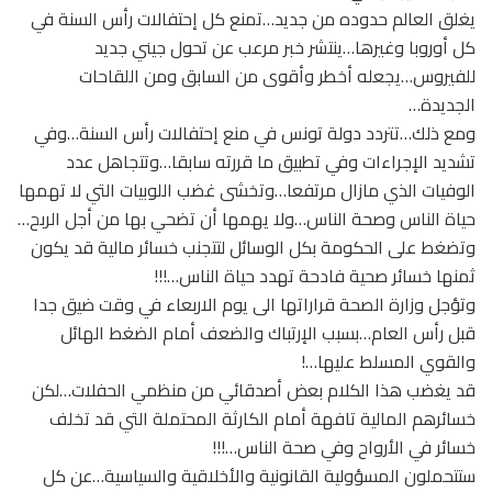
يغلق العالم حدوده من جديد…تمنع كل إحتفالات رأس السنة في
كل أوروبا وغيرها…ينتشر خبر مرعب عن تحول جيني جديد
للفيروس…يجعله أخطر وأقوى من السابق ومن اللقاحات
الجديدة…
ومع ذلك…تتردد دولة تونس في منع إحتفالات رأس السنة…وفي
تشديد الإجراءات وفي تطبيق ما قررته سابقا…وتتجاهل عدد
الوفيات الذي مازال مرتفعا…وتخشى غضب اللوبيات التي لا تهمها
حياة الناس وصحة الناس…ولا يهمها أن تضحي بها من أجل الربح…
وتضغط على الحكومة بكل الوسائل لتتجنب خسائر مالية قد يكون
ثمنها خسائر صحية فادحة تهدد حياة الناس…!!!
وتؤجل وزارة الصحة قراراتها الى يوم الاربعاء في وقت ضيق جدا
قبل رأس العام…بسبب الإرتباك والضعف أمام الضغط الهائل
والقوي المسلط عليها…!
قد يغضب هذا الكلام بعض أصدقائي من منظمي الحفلات…لكن
خسائرهم المالية تافهة أمام الكارثة المحتملة التي قد تخلف
خسائر في الأرواح وفي صحة الناس…!!!
ستتحملون المسؤولية القانونية والأخلاقية والسياسية…عن كل