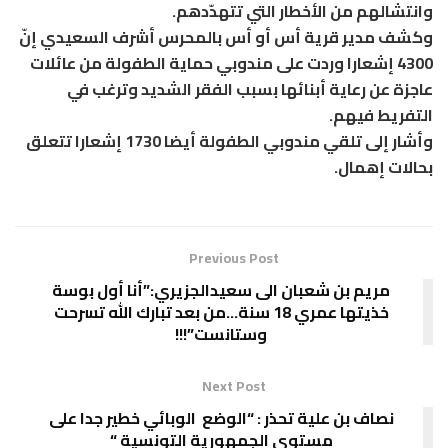
وانتشالهم من الأخطار التي تتهدّدهم.
وكشف مدير قرية أس أو أس بالمحرس أشرف السعيدي إنّ
4300 إشعارا وردت على مندوبي حماية الطفولة من عائلات
عاجزة عن رعاية أبنائها بسبب الفقر الشديد وترغب في
التفريط فيهم.
وأشار إلى تلقي مندوبي الطفولة أيضا 1730 إشعارا تتعلق
بحالات إهمال.
Previous Post
مريم بن شعبان الى سعيدالجزيري:”أنا أول بوسة
خذيتها عمري 18 سنة…من بعد تبارك الله تسرحت
وستانست”!!!
Next Post
نصاف بن علية تحذر : “الوضع الوبائي خطير جدا على
مستوى الجمهورية التونسية “