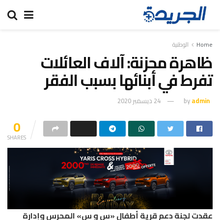
Home
الوطنية
ظاهرة محزنة: آلاف العائلات
تفرط في أبنائها بسبب الفقر
admin
by
24 ديسمبر 2020
0
SHARES
عقدت لجنة دعم قرية أطفال «س و س» المحرس وإدارة