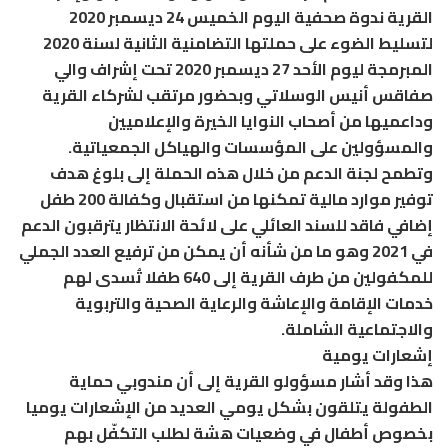
القرية ندوة صحفية اليوم الخميس 24 ديسمبر 2020
لتسليط الضوء على حملتها التضامنية الثانية لسنة 2020
المبرمجة ليوم الأحد 27 ديسمبر 2020 تحت إشراف والي
صفاقس أنيس الوسلاتي وبحضور مرتقب لشركاء القرية
وداعميها من أصحاب النوايا الخيرة والإعلاميين
والمسؤولين على المؤسسات والهياكل الجمعياتية.
وتطمح لجنة الدعم من خلال هذه الحملة إلى بلوغ هدف
توفير موارد مالية تمكنها من استقبال وكفالة 200 طفل
إضافي فاقد للسند العائلي على لائحة الانتظار يترقبون الدعم
في 2021 وهو ما من شأنه أن يمكن من ترفيع العدد الجملي
للمكفولين من طرف القرية إلى 640 طفلا تُسدى لهم
خدمات الإقامة والإعاشة والرعاية الصحية والتربوية
والاجتماعية الشاملة.
إشعارات يومية
هذا وقد أشار مسؤولو القرية إلى أن مندوبي حماية
الطفولة يتلقون بشكل يومي العديد من الإشعارات يوميا
بخصوص أطفال في وضعيات هشة لطلب التكفّل بهم