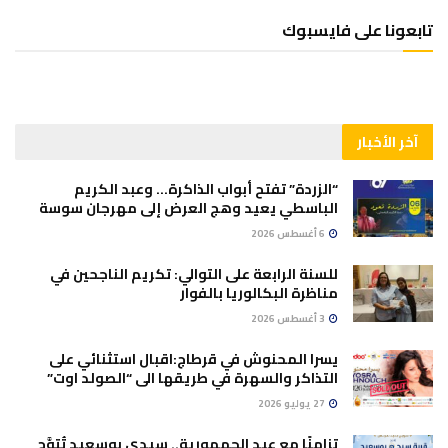
تابعونا على فايسبوك
آخر الأخبار
“الزردة” تفتح أبواب الذاكرة… وعبد الكريم
الباسطي يعيد وهج العرض إلى مهرجان سوسة
6 أغسطس 2026
للسنة الرابعة على التوالي: تكريم الناجحين في
مناظرة البكالوريا بالفوار
3 أغسطس 2026
يسرا المحنوش في قرطاج:اقبال استثنائي على
التذاكر والسهرة في طريقها الى “الصولد اوت”
27 يوليو 2026
تزامنًا مع عيد الجمهورية.. سيدي بوسعيد تُتوَّج