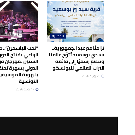
الوطنية
تزامنًا مع عيد الجمهورية..
“تحت الياسمين”.. صا
سيدي بوسعيد تُتوَّج عالميًا
الرباعي يفتتح الدور
وتنضم رسميًا إلى قائمة
الستين لمهرجان قر
التراث العالمي لليونسكو
الدولي بسهرة تحت
بالهوية الموسيقي
25 يوليو 2026
التونسية
17 يوليو 2026