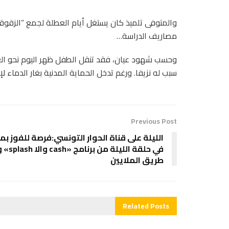
والمتوفى تلميذ كان يستغل أيام العطلة لجمع ”الزقوقو”
مصاريف الدراسة…
وحسب شهود عيان، فقد تنقل الطفل ظهر اليوم نحو الغا
سبب له نزيفا. ورغم تدخل الحماية المدنية بغار الدماء لإس
Previous Post
الليلة على قناة الحوار التونسي:فرصة للفوز بمب
في حلقة الليلة م
طريق الملايين
Related
Posts