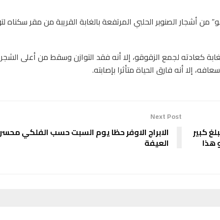
 من أشجار الصنوبر الحلبي المرتفعة بالغابة القريبة من مقر سكناه لتو
بة كعادته لجمع الزقوقو، إلا أنه فقد التوازن وسقط من أعلى الشجر
عافه، إلا أنه فارق الحياة متأثرا بإصابته.
Next Post
لغ كبير
الابراج الاوفر حظا يوم السبت حسب الفلكي محسن
ن برنامج «cash والا splash» و هذا
العيفة