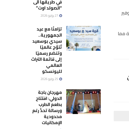
في طريقها الى
“الصولد اوت”
فير
27 يوليو 2026
تزامنًا مع عيد
ة مما
الجمهورية..
سيدي بوسعيد
تُتوَّج عالميًا
وتنضم رسميًا
إلى قائمة التراث
العالمي
لليونسكو
25 يوليو 2026
مهرجان باجة
الدولي: افتتاح
بطعم الطرب
ورسالة تحدٍّ رغم
محدودية
الإمكانيات