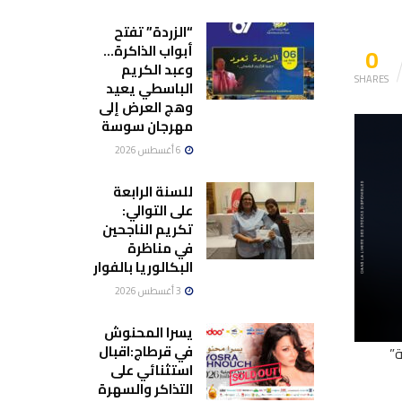
“الزردة” تفتح
0
أبواب الذاكرة…
وعبد الكريم
SHARES
الباسطي يعيد
وهج العرض إلى
مهرجان سوسة
6 أغسطس 2026
للسنة الرابعة
على التوالي:
تكريم الناجحين
في مناظرة
البكالوريا بالفوار
3 أغسطس 2026
يسرا المحنوش
في قرطاج:اقبال
ة”
استثنائي على
التذاكر والسهرة