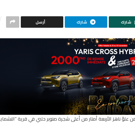
شارك
شارك
أرسل
رعه إثر سقوطه من علوّ ناهز الأربعة أمتار من أعلى شجرة صنوبر حلبي في قرية ”النشماي