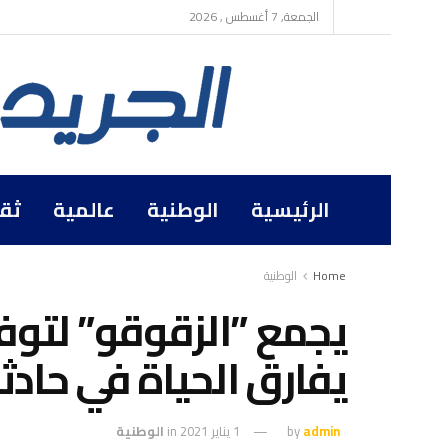
الجمعة, 7 أغسطس , 2026
الرئيسية
الوطنية
عالمية
ثق
Home
الوطنية
يجمع ”الزقوقو” لتوف
يفارق الحياة في حادث
admin
by
1 يناير 2021
in
الوطنية