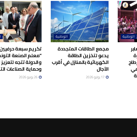
الوطنية
الوطنية
ا
بر
مجمع الطاقات المتجددة
تكريم سبعة حرفيين 
ة
يدعو لتخزين الطاقة
“معلم الصنعة التونس
طاج
الكهربائية بالمنازل في أقرب
والدولة تتجه لتعزيز ا
في
الآجال
وحماية الصناعات الت
ة
17 يوليو 2026
26 يونيو 2026