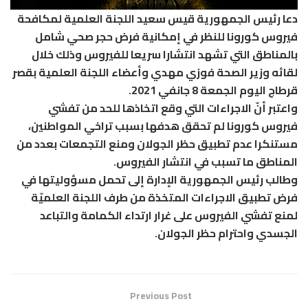
دعا رئيس الجمهورية قيس سعيد اللجنة العلمية لمكافحة
فيروس كورونا للنظر في إمكانية فرض حجر صحي شامل
بالمناطق التي تشهد انتشارا سريعا للفيروس وذلك خلال
لقائه وزير الصحة فوزي مهدي وأعضاء اللجنة العلمية بقصر
قرطاج اليوم الجمعة 8 جانفي 2021.
واعتبر أنّ الاجراءات التي وقع اتخاذها للحد من تفشي
فيروس كورونا لم تحقق هدفها بسبب تراخي المواطنين،
مستنكرا عدم تطبيق حظر الجولان ومنع التجمعات بعدد من
المناطق ما تسبب في انتشار الفيروس.
وطالب رئيس الجمهورية الإدارة إلى تحمل مسؤوليتها في
فرض تطبيق الاجراءات المتخذة من طرف اللجنة العلميّة
لمنع تفشي الفيروس على غرار ارتداء الكمامة والتباعد
الجسدي واحترام حظر الجولان.
Previous Post