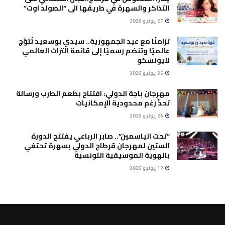
التذاكر والسهرة في طريقها الى “الصولد اوت”
27 يوليو 2026
تزامنًا مع عيد الجمهورية.. سيدي بوسعيد تُتوَّج
عالميًا وتنضم رسميًا إلى قائمة التراث العالمي
لليونسكو
25 يوليو 2026
مهرجان باجة الدولي: افتتاح بطعم الطرب ورسالة
تحدٍّ رغم محدودية الإمكانيات
24 يوليو 2026
“تحت الياسمين”.. صابر الرباعي يفتتح الدورة
الستين لمهرجان قرطاج الدولي بسهرة تحتفي
بالهوية الموسيقية التونسية
17 يوليو 2026