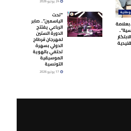
24 يوليو 2026
وطنية
“تحت
الياسمين”.. صابر
بعلامة
الرباعي يفتتح
ية”..
الدورة الستين
لابتكار
لمهرجان قرطاج
قليدية
الدولي بسهرة
تحتفي بالهوية
الموسيقية
التونسية
17 يوليو 2026