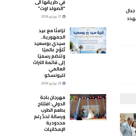
في طريقها الى
“الصولد اوت”
جبال
27 يوليو 2026
هدد
تزامنًا مع عيد
الجمهورية..
سيدي بوسعيد
تُتوَّج عالميًا
وتنضم رسميًا
إلى قائمة التراث
العالمي
لليونسكو
25 يوليو 2026
مهرجان باجة
الدولي: افتتاح
بطعم الطرب
ورسالة تحدٍّ رغم
محدودية
الإمكانيات