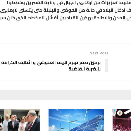
تصلهما تعزيزات من ارهابيي الجبال في ولاية القصرين وخططوا
ة بهدف ادخال البلاد في حالة من الفوضى والبلبلة حتى يتسنى لارهابيي 
خل المدن والاطاحة بهذين القياديين أفشل المخطط الذي كان سي
Next Post
نرمين صفر تهزم لايف الغنوشي و ائتلاف الكرامة
بالضربة القاضية