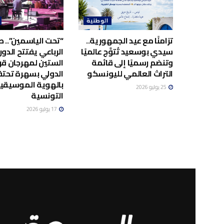
الوطنية
تزامنًا مع عيد الجمهورية..
“تحت الياسمين”.. صا
سيدي بوسعيد تُتوَّج عالميًا
الرباعي يفتتح الدور
وتنضم رسميًا إلى قائمة
الستين لمهرجان قر
التراث العالمي لليونسكو
الدولي بسهرة تحت
بالهوية الموسيقي
25 يوليو 2026
التونسية
17 يوليو 2026