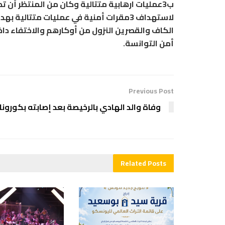
ب3عمليات ارهابية متتالية وكان من المنتظر أن 
لاستهداف 3مقرات أمنية في عمليات متتالي
الكاف والقصرين النزول من أوكارهم والاختفاء دا
أمن التوانسة.
Previous Post
وفاة والد الهادي بالرخيصة بعد إصابته بكورونا
Related
Posts