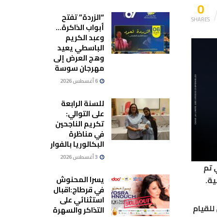
0
“الزردة” تفتح
SHARES
أبواب الذاكرة…
وعبد الكريم
الباسطي يعيد
وهج العرض إلى
مهرجان سوسة
6 أغسطس 2026
للسنة الرابعة
على التوالي:
تكريم الناجحين
في مناظرة
البكالوريا بالفوار
3 أغسطس 2026
ولي تم
يسرا المحنوش
في قرطاج:اقبال
استثنائي على
يخططان للقيام
التذاكر والسهرة