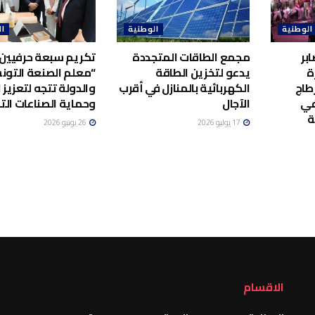
الوطنية
الوطنية
ال
بر
مجمع الطاقات المتجددة
تكريم سبعة حرفيين 
ة
يدعو لتخزين الطاقة
“معلم الصنعة التونس
طاج
الكهربائية بالمنازل في أقرب
والدولة تتجه لتعزيز ا
في
الآجال
وحماية الصناعات الت
ة
17 يوليو 2026
26 يونيو 2026
الاقسام