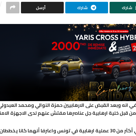
شارك
شارك
أرسل
ريدة الانوار الصادرة اليوم الجمعة 15 جانفي انه وبعد القبض على الارهابيين حمزة النوالي ومحمد العبد
ول ان الارهابيين اللذان تم القبض عليهما شاركا في أكثر من 30 عملية ارهابية في تونس واعترفا أنهما كانا 