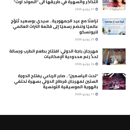
التذاكر والسهرة في طريقها الى “الصولد اوت”
27 يوليو 2026
تزامنًا مع عيد الجمهورية.. سيدي بوسعيد تُتوَّج
عالميًا وتنضم رسميًا إلى قائمة التراث العالمي
لليونسكو
25 يوليو 2026
مهرجان باجة الدولي: افتتاح بطعم الطرب ورسالة
تحدٍّ رغم محدودية الإمكانيات
24 يوليو 2026
“تحت الياسمين”.. صابر الرباعي يفتتح الدورة
الستين لمهرجان قرطاج الدولي بسهرة تحتفي
بالهوية الموسيقية التونسية
17 يوليو 2026