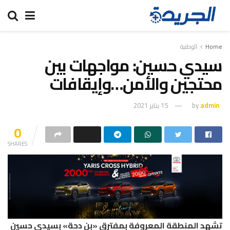
Home
الوطنية
سيدي حسين: مواجهات بين
محتجين والأمن…وإيقافات
admin
by
15 يناير 2021
0
SHARES
تشهد المنطقة المعروفة بمفترق «بن دحة» بسيدي حسين