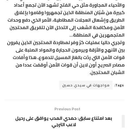
والأحياء المجاورة مثل حي الفتح تشهد الآن تجمع أعداد
كبيرة من شبّان المنطقة الذين تجمهروا وقاموا بإغلاق
الطريق وإشعال العجلات المطاطية، الأمر الذي دفع وحدات
الأمن ومكافحة الشغب إلى التدخل الآن لتفريق المحتجين
المتجمهرين في المنطقة…
وتجري حاليا عمليات كرّ وفر لمطاردة المحتجين الذين يفرون
بين الآنهج والأزقة ويرمون الحجارة والمواد الصلبة على
قوات الأمن التي ردّت بالغاز المسيل للدموع، هذا وأفادت
مصادر الصريح أون لاين أن قوات الأمن أوقفت عددا من
الشبان المحتجين.
Tags:
مواجهات في سيدي حسين
Previous Post
بعد امتناع سابق: حمدي المدب يوافق على رحيل
لاعب الترجي