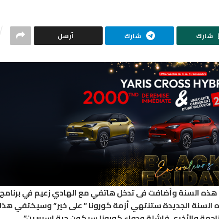
شارك
شارك
أرسل
ي هذه السنة وأضافت فى تدخل هاتفي مع الهادي زعيم في برنامج
ه السنة الجديدة ستنتهي أزمة كورونا ” على خير” وسيختفي هذا
اجعة والأخرى فاشلة ودواء كورونا سيكون حبة اسبيرين”.