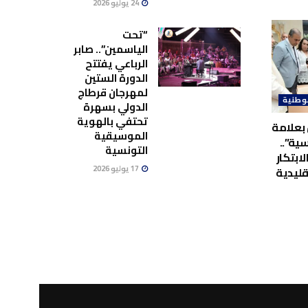
24 يوليو 2026
“تحت
الياسمين”.. صابر
الرباعي يفتتح
الدورة الستين
لمهرجان قرطاج
وطنية
الدولي بسهرة
تحتفي بالهوية
بعلامة
الموسيقية
ية”..
التونسية
لابتكار
17 يوليو 2026
قليدية