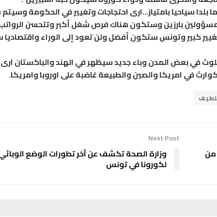
بلدا سياحيا بامتياز…ارى احتجاجات وتغيير في الحكومة وسيتم 
سؤولين بارزين وستكون هناك فرص شغل أكبر وتتحسن الرواتب”
يير كبير وتونس ستكون أفضل ولن تعود إلى الوراء واقتصاديا
وتلوث في بعض المدن وباء جديد سيظهر في الهند والباكستان ارى
ارث في امريكا والصين والطبيعة غاضبة على اوروبا وامريكا.
للطيف
Next Post
 من
وزارة الصحة تكشف عن آخر تطورات الوضع الوبائي
لكورونا في تونس