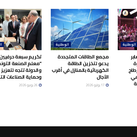
الوطنية
الوطنية
ال
بر
مجمع الطاقات المتجددة
تكريم سبعة حرفيين 
ة
يدعو لتخزين الطاقة
“معلم الصنعة التونس
طاج
الكهربائية بالمنازل في أقرب
والدولة تتجه لتعزيز ا
في
الآجال
وحماية الصناعات الت
ة
17 يوليو 2026
26 يونيو 2026