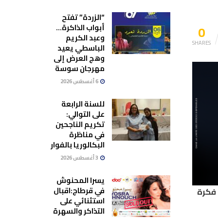
“الزردة” تفتح
0
أبواب الذاكرة…
وعبد الكريم
SHARES
الباسطي يعيد
وهج العرض إلى
مهرجان سوسة
6 أغسطس 2026
للسنة الرابعة
على التوالي:
تكريم الناجحين
في مناظرة
البكالوريا بالفوار
3 أغسطس 2026
يسرا المحنوش
في قرطاج:اقبال
 فكرة
استثنائي على
التذاكر والسهرة