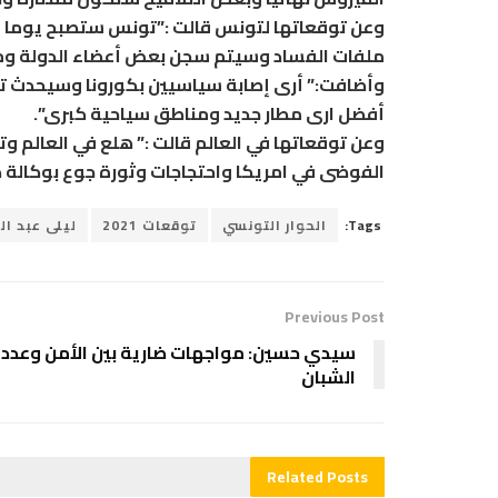
وعن توقعاتها لتونس قالت :”تونس ستصبح يوما ما 
ملفات الفساد وسيتم سجن بعض أعضاء الدولة وم
وأضافت:” أرى إصابة سياسيين بكورونا وسيحدث تغ
أفضل ارى مطار جديد ومناطق سياحية كبرى”.
وعن توقعاتها في العالم قالت :” هلع في العالم 
الفوضى في امريكا واحتجاجات وثورة جوع بوكالة كو
Tags:
الحوار التونسي
توقعات 2021
ليلى عبد ا
Previous Post
سيدي حسين: مواجهات ضارية بين الأمن وعدد
الشبان
Related
Posts