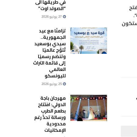
في طريقها الى
فتح
“الصولد اوت”
.
27 يوليو 2026
 ستكون
تزامنًا مع عيد
الجمهورية..
سيدي بوسعيد
تُتوَّج عالميًا
وتنضم رسميًا
إلى قائمة التراث
العالمي
لليونسكو
25 يوليو 2026
مهرجان باجة
الدولي: افتتاح
بطعم الطرب
ورسالة تحدٍّ رغم
محدودية
الإمكانيات