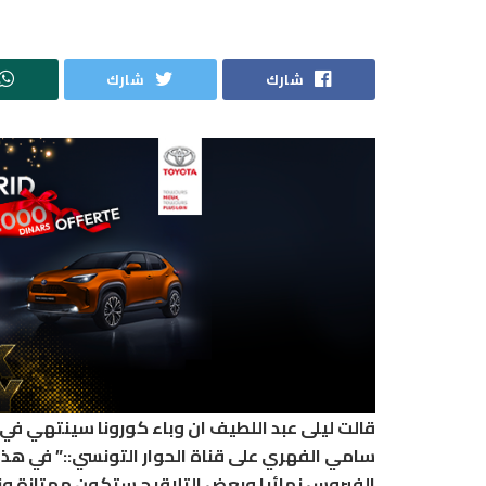
شارك
شارك
قالت ليلى عبد اللطيف ان وباء كورونا سينتهي ف
سامي الفهري على قناة الحوار التونسي::” في هذ
الفيروس نهائيا وبعض التلاقيح ستكون ممتازة ون