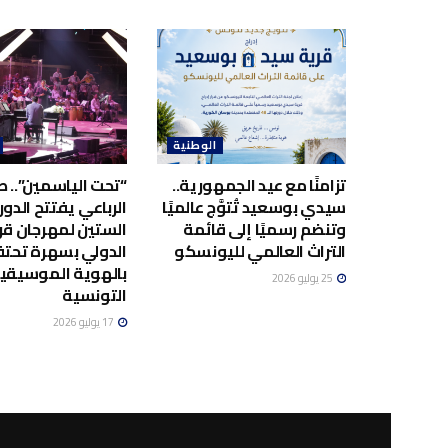
الوطنية
تزامنًا مع عيد الجمهورية..
“تحت الياسمين”.. صا
سيدي بوسعيد تُتوَّج عالميًا
الرباعي يفتتح الدور
وتنضم رسميًا إلى قائمة
الستين لمهرجان قر
التراث العالمي لليونسكو
الدولي بسهرة تحت
بالهوية الموسيقي
25 يوليو 2026
التونسية
17 يوليو 2026