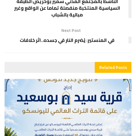
الناشط بالمجتمع المدني سمير بوخريص:الطبقة
السياسية المنتخبة منفصلة تماما عن الواقع وغير
مبالية بالشباب
Next Post
في المنستير: يُضرم النار في جسده..اثر خلافات
Related
Posts