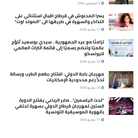
3 أغسطس 2026
يسرا المحنوش في قرطاج:اقبال استثنائي على
التذاكر والسهرة في طريقها الى “الصولد اوت”
27 يوليو 2026
تزامنًا مع عيد الجمهورية.. سيدي بوسعيد تُتوَّج
عالميًا وتنضم رسميًا إلى قائمة التراث العالمي
لليونسكو
25 يوليو 2026
مهرجان باجة الدولي: افتتاح بطعم الطرب ورسالة
تحدٍّ رغم محدودية الإمكانيات
24 يوليو 2026
“تحت الياسمين”.. صابر الرباعي يفتتح الدورة
الستين لمهرجان قرطاج الدولي بسهرة تحتفي
بالهوية الموسيقية التونسية
17 يوليو 2026