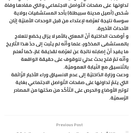
تداولها على صفحات التّواصل الاجتماعي والتي مفادها وفاة
شخص (أصيل مدينة سبيطلة) بأحد المستشفيات بولاية
سوسة نتيجة تعرّضه لإعتداء من قبل الوحدات الأمنيّة إبّان
الأحداث الأخيرة.
و أوضحت الداخلية أنّ المعني بالأمر لا يزال يخضع للعلاج
بالمستشفى المذكور، علما وأنّه لم يثبت إلى حدّ هذا التّاريخ
ما يفيد أنّ إصابته ناتجة عن تعرّضه لقذيفة غاز، كما تُعلم
وأنّه تمّ فتح بحث عدليّ للوقوف على حقيقة الواقعة
بالتّنسيق مع النّيابة العموميّة.
ودعت وزارة الدّاخليّة إلى عدم الانسياق وراء الأخبار الزّائفة
التي يتمّ تداولها على صفحات التّواصل الاجتماعي بغاية
توتير الأوضاع والحرص على التّأكّد من صحّتها من المصادر
الرّسميّة.
Previous Post