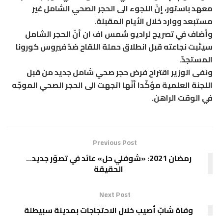
معهد باستور، إنّ اللجوء الى الحجر الصحي الشامل غير
مستبعد ووارد خلال الأيام المقبلة.
وأضاف في تصريح لراديو شمس اف ان أنّ الحجر الشامل
سيثبت نجاعته قبل انطلاق حملة اللقاح ضدّ فيروس كورونا
المستجدّ.
ونفى الوزير اقتراح فرض حجر صحي شامل جديد من قبل
اللجنة العلمية مؤكّدا أنّها اتجهت الى الحجر الصحي الموجّه
في الوقت الراهن.
Previous Post
رمضان 2021: «شوفلي حل» عائد في تصوّر جديد…
الحقيقة
Next Post
وفاة شابّ أصيب خلال الاحتجاجات بمدينة سبيطلة