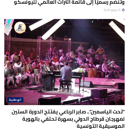
وتنضم رسميًا إلى قائمة التراث العالمي لليونسكو
25 يوليو 2026
الوطنية
“تحت الياسمين”.. صابر الرباعي يفتتح الدورة الستين
لمهرجان قرطاج الدولي بسهرة تحتفي بالهوية
الموسيقية التونسية