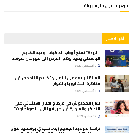
تابعونا على فايسبوك
آخر الأخبار
“الزردة” تفتح أبواب الذاكرة… وعبد الكريم
الباسطي يعيد وهج العرض إلى مهرجان سوسة
6 أغسطس 2026
للسنة الرابعة على التوالي: تكريم الناجحين في
مناظرة البكالوريا بالفوار
3 أغسطس 2026
يسرا المحنوش في قرطاج:اقبال استثنائي على
التذاكر والسهرة في طريقها الى “الصولد اوت”
27 يوليو 2026
تزامنًا مع عيد الجمهورية.. سيدي بوسعيد تُتوَّج