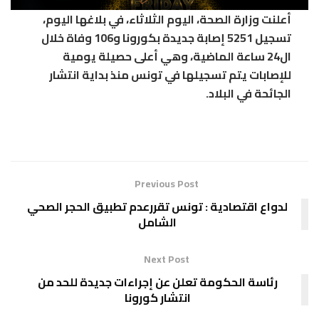
أعلنت وزارة الصحة، اليوم الثلاثاء، في بلاغها اليوم،
تسجيل 5251 إصابة جديدة بكورونا و106 وفاة خلال
ال24 ساعة الماضية، وهي أعلى حصيلة يومية
للإصابات يتم تسجيلها في تونس منذ بداية انتشار
الجائحة في البلاد.
Previous Post
لدواع اقتصادية : تونس تقررعدم تطبيق الحجر الصحي
الشامل
Next Post
رئاسة الحكومة تعلن عن إجراءات جديدة للحد من
انتشار كورونا