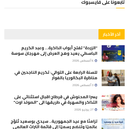
تابعونا على فايسبوك
آخر الأخبار
“الزردة” تفتح أبواب الذاكرة… وعبد الكريم
الباسطي يعيد وهج العرض إلى مهرجان سوسة
6 أغسطس 2026
للسنة الرابعة على التوالي: تكريم الناجحين في
مناظرة البكالوريا بالفوار
3 أغسطس 2026
يسرا المحنوش في قرطاج:اقبال استثنائي على
التذاكر والسهرة في طريقها الى “الصولد اوت”
27 يوليو 2026
تزامنًا مع عيد الجمهورية.. سيدي بوسعيد تُتوَّج
عالميًا وتنضم رسميًا إلى قائمة التراث العالمي