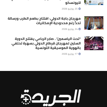
لليونسكو
25 يوليو 2026
مهرجان باجة الدولي: افتتاح بطعم الطرب ورسالة
تحدٍّ رغم محدودية الإمكانيات
24 يوليو 2026
“تحت الياسمين”.. صابر الرباعي يفتتح الدورة
الستين لمهرجان قرطاج الدولي بسهرة تحتفي
بالهوية الموسيقية التونسية
17 يوليو 2026