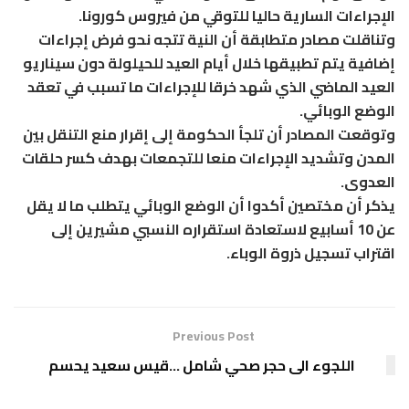
الإجراءات السارية حاليا للتوقي من فيروس كورونا.
وتناقلت مصادر متطابقة أن النية تتجه نحو فرض إجراءات
إضافية يتم تطبيقها خلال أيام العيد للحيلولة دون سيناريو
العيد الماضي الذي شهد خرقا للإجراءات ما تسبب في تعقد
الوضع الوبائي.
وتوقعت المصادر أن تلجأ الحكومة إلى إقرار منع التنقل بين
المدن وتشديد الإجراءات منعا للتجمعات بهدف كسر حلقات
العدوى.
يذكر أن مختصين أكدوا أن الوضع الوبائي يتطلب ما لا يقل
عن 10 أسابيع لاستعادة استقراره النسبي مشيرين إلى
اقتراب تسجيل ذروة الوباء.
Previous Post
اللجوء الى حجر صحي شامل …قيس سعيد يحسم