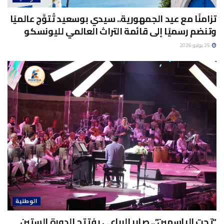
تزامنًا مع عيد الجمهورية.. سيدي بوسعيد تُتوَّج عالميًا
وتنضم رسميًا إلى قائمة التراث العالمي لليونسكو
25 يوليو 2026
الوطنية
“تحت الياسمين”.. صابر الرباعي يفتتح الدورة الستين