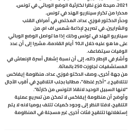
2021، صيحة فزع نظرا لكارثية الوضع الوبائي في تونس،
محذرا من تكرار سيناريو الهند في تونس.
وحذّر الدكتور فوزي عداد، المختص في أمراض القلب
والشرايين، في تصريح لإذاعة شمس اف ام، من
سيناريو الهند في تونس وذلك إذا ما تواصل الوضع الوبائي
على ما هو عليه خلال الـ10 أيام القادمة، مشيرا إلى أن عدد
الوفيات سيتضاعف.
وأشار في الإطار ذاته، إلى أن نسبة إشغال أسرة الإنعاش في
المستشفيات تجاوزت 250 بالمائة.
من جهة أخرى، وصف الدكتو فوزي عداد، منظومة إيفاكس
للتلاقيح بـ “أكبر غلطة”، مطالبا بجلب التلاقيح في أقرب الآجال
“لانها السبيل الوحيد لانقاذ التونس من كارثة”.
وأوضح أن منظومة إيفاكس لا تمكن من تسريع عملية
التلقيح، لافتا النظر إلى وجود كميات تتلف يوميا لانه لا يتم
إستغلالها لتلقيح فئات أخرى غير مسجلة في المنظومة