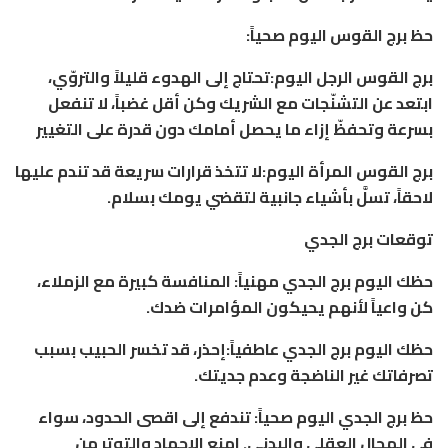
حظ برج القوس اليوم صحياً:
برج القوس الرجل اليوم:تحتاج إلى الهدوء قليلاً والتروّي،
ابتعد عن التشنّجات مع الشريك وكن أقل غضباً، لا تنفعل
بسرعة وتحفظّ إزاء ما يحصل أمامك دون قدرة على التغيير
برج القوس المرأة اليوم:لا تتخذ قرارات سريعة قد تندم عليها
لاحقاً، تسلَّ بأشياء جانبية لتقضي يومك بسلام.
توقعات برج الجدي
حظك اليوم برج الجدي مهنياً: المنافسة كبيرة مع الزملاء،
كن واعياً لأنهم يحيكون المؤامرات ضدك.
حظك اليوم برج الجدي عاطفياً:إحذر، قد تخسر الحبيب بسبب
تصرفاتك غير الناضجة وعدم جديتك.
حظ برج الجدي اليوم صحياً: تندفع إلى اقصى الحدود، سواء
في المجال العقلي والبدني. امنع الإجهاد والتوتر من