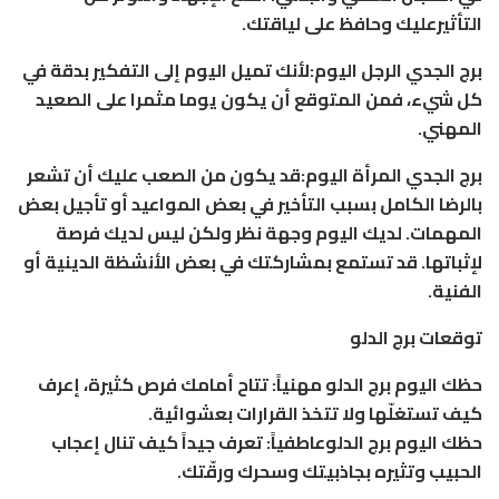
التأثيرعليك وحافظ على لياقتك.
برج الجدي الرجل اليوم:لأنك تميل اليوم إلى التفكير بدقة في
كل شيء، فمن المتوقع أن يكون يوما مثمرا على الصعيد
المهني.
برج الجدي المرأة اليوم:قد يكون من الصعب عليك أن تشعر
بالرضا الكامل بسبب التأخير في بعض المواعيد أو تأجيل بعض
المهمات. لديك اليوم وجهة نظر ولكن ليس لديك فرصة
لإثباتها. قد تستمع بمشاركتك في بعض الأنشظة الدينية أو
الفنية.
توقعات برج الدلو
حظك اليوم برج الدلو مهنياً: تتاح أمامك فرص كثيرة، إعرف
كيف تستغلّها ولا تتخذ القرارات بعشوائية.
حظك اليوم برج الدلوعاطفياً: تعرف جيداً كيف تنال إعجاب
الحبيب وتثيره بجاذبيتك وسحرك ورقّتك.