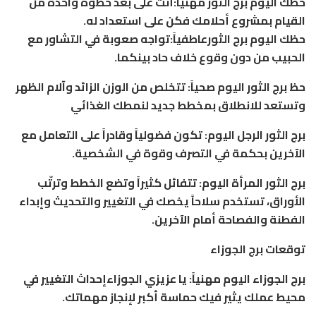
حظك اليوم برج الثور مهنياً:أنت على بعد خطوة واحدة من
القيام بمشروع أحلامك فكن على استعداد له.
حظك اليوم برج الثورعاطفياً:تواجه صعوبة في التشاور مع
الحبيب من دون وقوع خلاف حاد بينكما.
حظ برج الثور اليوم صحياً: تتخلص من الوزن الزائد وآلام الظهر
وتستعد للانطلاق بمخطط جديد لنمطك الغذائي
برج الثور الرجل اليوم: تكون فضولياً وقادراً على التعامل مع
الآخرين بحكمة في التصرف وقوة في الشخصية.
برج الثور المرأة اليوم: تتفائل كثيراً وتضع الخطط وترتّب
الأوراق، تستخدم سلاحاً يخصك في التغيير والتحديث وإبداء
الفطنة والفصاحة أمام الآخرين.
توقعات برج الجوزاء
برج الجوزاء اليوم مهنياً: يا عزيزي الجوزاءإحداث التغيير في
محيط عملك يثير فيك حماسة أكبر لإنجاز مهماتك.