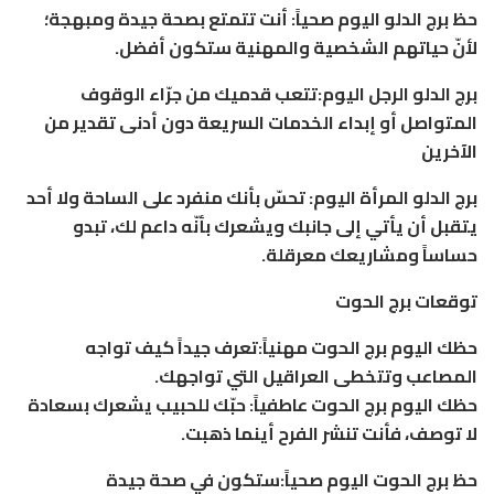
حظ برج الدلو اليوم صحياً: أنت تتمتع بصحة جيدة ومبهجة؛
لأنّ حياتهم الشخصية والمهنية ستكون أفضل.
برج الدلو الرجل اليوم:تتعب قدميك من جرّاء الوقوف
المتواصل أو إبداء الخدمات السريعة دون أدنى تقدير من
الآخرين
برج الدلو المرأة اليوم: تحسّ بأنك منفرد على الساحة ولا أحد
يتقبل أن يأتي إلى جانبك ويشعرك بأنّه داعم لك، تبدو
حساساً ومشاريعك معرقلة.
توقعات برج الحوت
حظك اليوم برج الحوت مهنياً:تعرف جيداً كيف تواجه
المصاعب وتتخطى العراقيل التي تواجهك.
حظك اليوم برج الحوت عاطفياً: حبّك للحبيب يشعرك بسعادة
لا توصف، فأنت تنشر الفرح أينما ذهبت.
حظ برج الحوت اليوم صحياً:ستكون في صحة جيدة