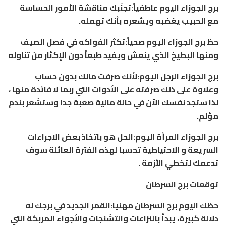
برج الجوزاء اليوم عاطفياً:تجنّبك مناقشة الأمور الحساسة
مع الحبيب يغضبه ويشعره بأنك تهمله.
حظ برج الجوزاء اليوم صحياً:تكثر الفواكه في فصل الصيف
ومنها البطيخ الذي ينعش ويفيد طبعاً دون الإكثار من تناوله
برج الجوزاء الرجل اليوم:لأنك صرفت مالك بدون حساب
وعلاوة على ذلك صرفته على الأدوات التي ربما لا فائدة منها ،
لذا ستجد نفسك الآن في حالة مالية صعبة جداً وستشعر بندم
مؤلم.
برج الجوزاء المرأة اليوم:الحل هو باتخاذ بعض الاجراءات
السريعة و الاحتياطية تحسبا لهذه الفترة العائلة سوف
تدعمك لتخطي الأزمة .
توقعات برج السرطان
حظك اليوم برج السرطان مهنياً:القمر الجديد في برجك له
دلالة كبيرة، يبدأ بالنزاعات والتشنجات والأجواء المربكة التي