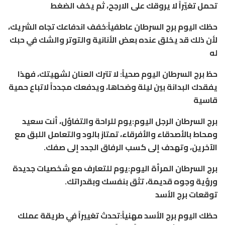
تحمل تغيّراً لا يروقك على الارجح، ثم يخف الضغط
حظك اليوم برج السرطان عاطفياً:خفف اندفاعك تجاه الشريك،
لأن ذلك قد يخلق عنده بعض الأنانية والتوتر والشك في حبك
له
حظ برج السرطان اليوم صحياً: لا تترك العنان لشهيتك، فهذا
يفقدك البدانة بين ليلة وضحاها، ويدفعك مجدداً لاتباع حمية
قاسية
برج السرطان الرجل اليوم:يوم للراحة والتفاؤل، أنت سعيد
ومحاط بالأصدقاء والأفرقاء، تمتاز بالود والتعامل اللبق مع
الآخرين، وتهدف إلى كسب الرفاق الجدد إلى صفك.
برج السرطان المرأة اليوم:يوم للتعارف مع شخصيات جديدة
ورؤية وجوه قديمة، تثق بنفسك وبقدراتك.
توقعات برج الأسد
حظك اليوم برج الأسد مهنياً:تحدث تغييراً في طريقة عملك