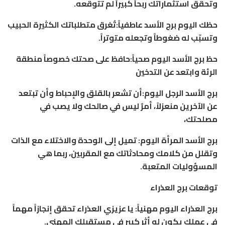
وتحقق استثماراتك ربحاً كبيراً لم تتوقعه.
حظك اليوم برج الأسد عاطفياً:تُغرق متطلباتك الكثيرة الحبيب
وتسبّب له ضغوطاً وتجعله متوتراً.
حظ برج الأسد اليوم صحياً:حافظ على صحتك خصوصاً منطقة
الرئة وابتعد عن التدخين
برج الأسد الرجل اليوم:أن تشعر بالقلق والإحباط وأن تبتعد
عن الآخرين منعزلاً، أمرٌ ليس في صالحك ولا يصب في
مصلحتك،
برج الأسد المرأة اليوم: تميل إلى الوحدة والاختلاء مع الذات
وتقلل من كلامك ومحادثاتك مع المقربين، ربما هي
المسؤوليات المتعبة.
توقعات برج العذراء
برج العذراء اليوم مهنياً: يا عزيزي العذراء تحقق إنجازاً مهماً
في عملك يكون له أثر كبير في مستقبلك المهني.