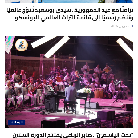
تزامنًا مع عيد الجمهورية.. سيدي بوسعيد تُتوَّج عالميًا
وتنضم رسميًا إلى قائمة التراث العالمي لليونسكو
25 يوليو 2026
الوطنية
“تحت الياسمين”.. صابر الرباعي يفتتح الدورة الستين