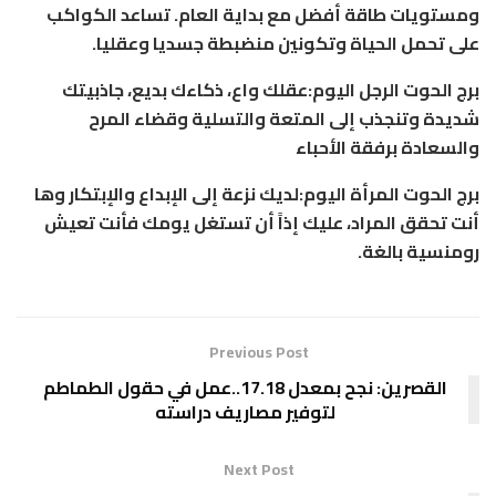
ومستويات طاقة أفضل مع بداية العام. تساعد الكواكب
على تحمل الحياة وتكونين منضبطة جسديا وعقليا.
برج الحوت الرجل اليوم:عقلك واع، ذكاءك بديع، جاذبيتك
شديدة وتنجذب إلى المتعة والتسلية وقضاء المرح
والسعادة برفقة الأحباء
برج الحوت المرأة اليوم:لديك نزعة إلى الإبداع والإبتكار وها
أنت تحقق المراد، عليك إذاً أن تستغل يومك فأنت تعيش
رومنسية بالغة.
Previous Post
القصرين: نجح بمعدل 17.18..عمل في حقول الطماطم
لتوفير مصاريف دراسته
Next Post