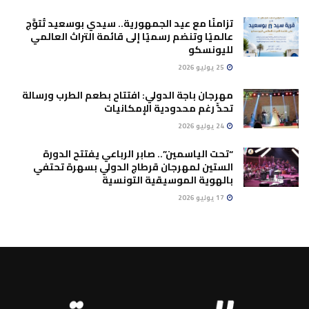
تزامنًا مع عيد الجمهورية.. سيدي بوسعيد تُتوَّج
عالميًا وتنضم رسميًا إلى قائمة التراث العالمي
لليونسكو
25 يوليو 2026
مهرجان باجة الدولي: افتتاح بطعم الطرب ورسالة
تحدٍّ رغم محدودية الإمكانيات
24 يوليو 2026
“تحت الياسمين”.. صابر الرباعي يفتتح الدورة
الستين لمهرجان قرطاج الدولي بسهرة تحتفي
بالهوية الموسيقية التونسية
17 يوليو 2026