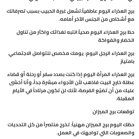
برج العذراء اليوم عاطفياً:تشعل غيرة الحبيب بسبب تصرفاتك
مع أشخاص من الجنس الآخر أمامه.
حظ برج العذراء اليوم صحياً:انتبه لغذائك واكثر من تناول
الخضار والفواكة
برج العذراء الرجل اليوم: يومك مخصص للتواصل الاجتماعي
بامتياز
برج العذراء المرأة اليوم:إذا كنت بصدد سفر أو رحلة أو قضاء
عطلة خارج البيت فاذهب لأن الأجواء مبشرة جداً، وأنا أخشى
عليك من أن تضيّع الفرصة، لأنك لن تكون مرتاحاً في الأيام
المقبلة.
توقعات برج الميزان
حظك اليوم برج الميزان مهنياً: تخرج منتصراً من كل التحديات
والصعوبات التي تواجهك في العمل.