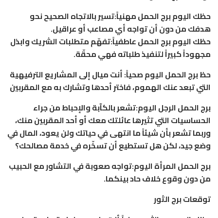
حظك اليوم برج الحمل مهنياً:تسير بالاتجاه الصحيح نحو
هدفك من دون أن تواجه أي مصاعب أو عراقيل.
حظك اليوم برج الحمل عاطفياً:تفهّم متطلبات الشريك وابذل
مجهوداً كبيراً لتنفيذ طلباته فهي محقّة.
حظ برج الحمل اليوم صحياً: أنت ميال إلى المشاريع الترفيهية
التي تبعد عنك الهموم، فاختر أحدها وتشارك به مع المقربين
برج الحمل الرجل اليوم:تشعر بالكآبة والإحباط من جراء
الحساسيات التي تثيرها عائلتك معك أو أحد المقربين منك،
وربما تشعر بأن شيئاً ما انتهى في حياتك ولن يعود، المال في
وضع جيد، لكن هل تستطيع أن تسخّره في خدمة مصالحك؟
برج الحمل المرأة اليوم:تواجه صعوبة في التشاور مع الحبيب
من دون وقوع خلاف حاد بينكما.
توقعات برج الثور