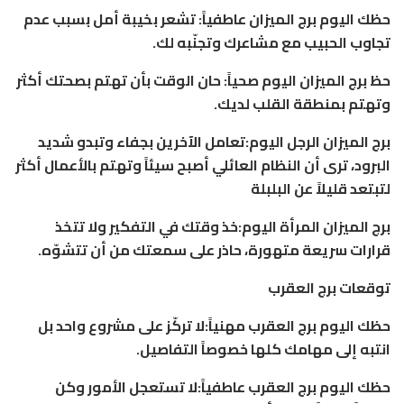
حظك اليوم برج الميزان عاطفياً: تشعر بخيبة أمل بسبب عدم
تجاوب الحبيب مع مشاعرك وتجنّبه لك.
حظ برج الميزان اليوم صحياً: حان الوقت بأن تهتم بصحتك أكثر
وتهتم بمنطقة القلب لديك.
برج الميزان الرجل اليوم:تعامل الآخرين بجفاء وتبدو شديد
البرود، ترى أن النظام العائلي أصبح سيئاً وتهتم بالأعمال أكثر
لتبتعد قليلاً عن البلبلة
برج الميزان المرأة اليوم:خذ وقتك في التفكير ولا تتخذ
قرارات سريعة متهورة، حاذر على سمعتك من أن تتشوّه.
توقعات برج العقرب
حظك اليوم برج العقرب مهنياً:لا تركّز على مشروع واحد بل
انتبه إلى مهامك كلها خصوصاً التفاصيل.
حظك اليوم برج العقرب عاطفياً:لا تستعجل الأمور وكن