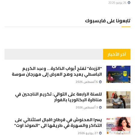
26 يونيو 2026
تابعونا على فايسبوك
آخر الأخبار
“الزردة” تفتح أبواب الذاكرة… وعبد الكريم
الباسطي يعيد وهج العرض إلى مهرجان سوسة
6 أغسطس 2026
للسنة الرابعة على التوالي: تكريم الناجحين في
مناظرة البكالوريا بالفوار
3 أغسطس 2026
يسرا المحنوش في قرطاج:اقبال استثنائي على
التذاكر والسهرة في طريقها الى “الصولد اوت”
27 يوليو 2026