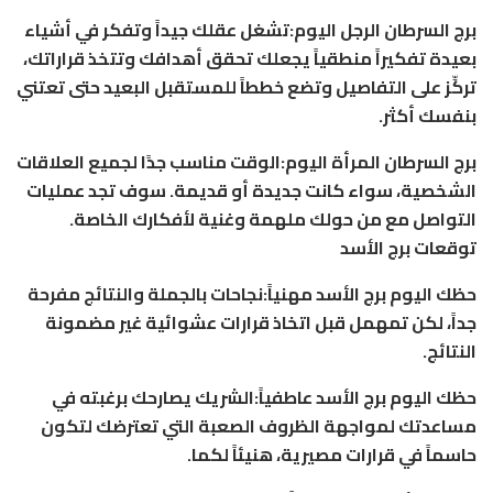
برج السرطان الرجل اليوم:تشغل عقلك جيداً وتفكر في أشياء
بعيدة تفكيراً منطقياً يجعلك تحقق أهدافك وتتخذ قراراتك،
تركِّز على التفاصيل وتضع خططاً للمستقبل البعيد حتى تعتني
بنفسك أكثر.
برج السرطان المرأة اليوم:الوقت مناسب جدًا لجميع العلاقات
الشخصية، سواء كانت جديدة أو قديمة. سوف تجد عمليات
التواصل مع من حولك ملهمة وغنية لأفكارك الخاصة.
توقعات برج الأسد
حظك اليوم برج الأسد مهنياً:نجاحات بالجملة والنتائج مفرحة
جداً، لكن تمهمل قبل اتخاذ قرارات عشوائية غير مضمونة
النتائج.
حظك اليوم برج الأسد عاطفياً:الشريك يصارحك برغبته في
مساعدتك لمواجهة الظروف الصعبة التي تعترضك لتكون
حاسماً في قرارات مصيرية، هنيئاً لكما.