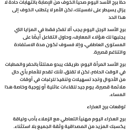
حظ برج الأسد اليوم صحياً:الخوف من الإصابة بالتهابات حادة لا
يزال يسيطر على نفسيتك، لكن الأمر لا يتطلب الخوف إلى
هذا الحد
برج الأسد الرجل اليوم:يجب ألا تفكر فقط في المزايا التي
يجلبها لك هؤلاء المعارف، وحاول التفاعل أيضًا على
المستوى العاطفي، وإلا فسوف تكون مدة الاستفادة
والتناغم قصيرة.
برج الأسد المرأة اليوم: طريقك يبدو ممتلئاً بالحفر والمطبات
في الوقت الحاضر، لكن لا تقلق، لأنك تقدم للأمام بأي حال
من الأحوال وتجد تسهيلات وتنفيذ للرغبات في أوقات
ملائمة قصيرة، يوم جيد للقاءات عائلية أو زوجية وخاصة هذا
المساء.
توقعات برج العذراء
برج العذراء اليوم مهنياً:التعاطي مع الزملاء بأدب ولياقة
يكسبك المزيد من المصداقية وثقة الجميع بلا استثناء.