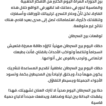
برج الجوزاء المرأة اليوم:الكثير من الأفكار الذهبية
والماسية تدور في دماغك قد تظهر في الواقع خلال هذه
الفترة، لكن تأنَّ وحاذر التسرع، ترتيباتك لأوراقك وأسفارك
وتنقلاتك كثيرة، اهتماماتك تصل إلى مدى بعيد قادم، هناك
نتائج غير متوقعة.
توقعات برج السرطان
حظك اليوم برج السرطان مهنياً: تتزوّد طاقة مميزة فتعيش
انسجاماً وتناغماً وتواكب الأحداث بانفتاح، فأنت بطبعك
اجتماعي وترحب بالفرص على أنواعها .
حظك اليوم برج السرطان عاطفياً: تقديم المساعدة للشريك
يكون مهماً جداً، ويخلق ارتياحاً بين المحيطين بكما، وتسود
الأجواء الجميلة ويسيطر التفاؤل.
حظ برج السرطان اليوم صحياً: لا تترك العنان لشهيتك، فهذا
يفقدك البدانة بين ليلة وضحاها، ويدفعك مجدداً لاتباع حمية
قاسية