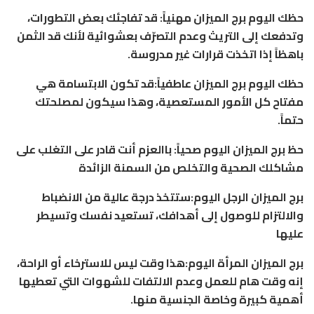
حظك اليوم برج الميزان مهنياً: قد تفاجئك بعض التطورات،
وتدفعك إلى التريث وعدم التصرّف بعشوائية لأنك قد الثمن
باهظاً إذا اتخذت قرارات غير مدروسة.
حظك اليوم برج الميزان عاطفياً:قد تكون الابتسامة هي
مفتاح كل الأمور المستعصية، وهذا سيكون لمصلحتك
حتماً.
حظ برج الميزان اليوم صحياً: باالعزم أنت قادر على التغلب على
مشاكلك الصحية والتخلص من السمنة الزائدة
برج الميزان الرجل اليوم:ستتخذ درجة عالية من الانضباط
والالتزام للوصول إلى أهدافك، تستعيد نفسك وتسيطر
عليها
برج الميزان المرأة اليوم:هذا وقت ليس للاسترخاء أو الراحة،
إنه وقت هام للعمل وعدم الالتفات للشهوات التي تعطيها
أهمية كبيرة وخاصة الجنسية منها.