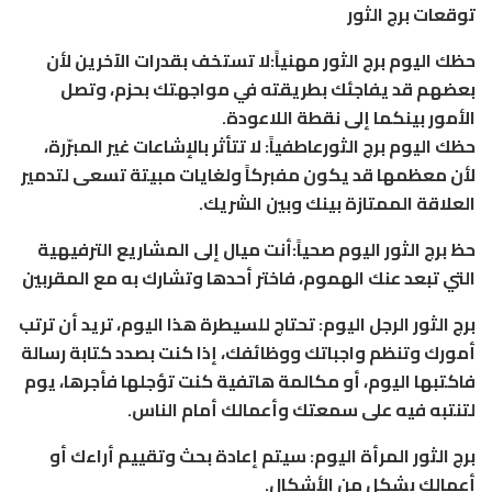
توقعات برج الثور
حظك اليوم برج الثور مهنياً:لا تستخف بقدرات الآخرين لأن
بعضهم قد يفاجئك بطريقته في مواجهتك بحزم، وتصل
الأمور بينكما إلى نقطة اللاعودة.
حظك اليوم برج الثورعاطفياً: لا تتأثر بالإشاعات غير المبرّرة،
لأن معظمها قد يكون مفبركاً ولغايات مبيتة تسعى لتدمير
العلاقة الممتازة بينك وبين الشريك.
حظ برج الثور اليوم صحياً:أنت ميال إلى المشاريع الترفيهية
التي تبعد عنك الهموم، فاختر أحدها وتشارك به مع المقربين
برج الثور الرجل اليوم: تحتاج للسيطرة هذا اليوم، تريد أن ترتب
أمورك وتنظم واجباتك ووظائفك، إذا كنت بصدد كتابة رسالة
فاكتبها اليوم، أو مكالمة هاتفية كنت تؤجلها فأجرها، يوم
لتنتبه فيه على سمعتك وأعمالك أمام الناس.
برج الثور المرأة اليوم: سيتم إعادة بحث وتقييم أراءك أو
أعمالك بشكل من الأشكال.