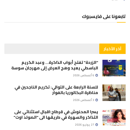
تابعونا على فايسبوك
آخر الأخبار
“الزردة” تفتح أبواب الذاكرة… وعبد الكريم
الباسطي يعيد وهج العرض إلى مهرجان سوسة
6 أغسطس 2026
للسنة الرابعة على التوالي: تكريم الناجحين في
مناظرة البكالوريا بالفوار
3 أغسطس 2026
يسرا المحنوش في قرطاج:اقبال استثنائي على
التذاكر والسهرة في طريقها الى “الصولد اوت”
27 يوليو 2026