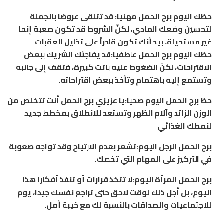
حظك اليوم برج الحمل مهنياً: قد تتلقى عروضاً بالجملة
لتحسين وضعك المادي، لكنّ الشروط قد تكون صعبة إنما
غير مستحيلة، بيد أنك تكون قادراً على تذليل العقبات.
حظك اليوم برج الحمل عاطفياً:قد يفاجئك الشريك ببعض
الاقتراحات، لكنّ الضغوط عليه باتت كبيرة، فتقف إلى جانبه
وتستمع إليه باهتمام وتأخذ ببعض اقتراحاته.
حظ برج الحمل اليوم صحياً:يا عزيزي برج الحمل أنت تتخلص من
الوزن الزائد وآلام الظهر وتستعد للانطلاق بمخطط جديد
لنمطك الغذائي
برج الحمل الرجل اليوم:تشعر بعدم الارتياح وقد تواجه صعوبة
في التركيز على المهام التي تخصك.
برج الحمل المرأة اليوم:لا تتخذ قرارات أو تنفذ أفكاراً هذا
اليوم، بل أجل ذلك لوقت لاحق حتى تراجع نفسك جيداً، يوم
للاجتماعيات والصداقات بالنسبة لك مع خيبة أمل.