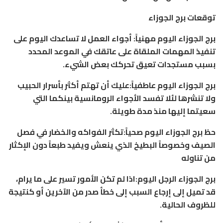
توقعات برج الجوزاء
برج الجوزاء اليوم مهنياً: أجواء العمل لا تساعدك اليوم على
تنفيذ المهمات الملقاة على عاتقك في الموعد المحدد
بسبب مستجدات تعيق تحركك بعض الشيء.
برج الجوزاء اليوم عاطفياً:عليك أن تهتم أكثر بأسرار الحبيب
ولا تنشرها لئلا تفسد الأجواء الرومانسية بينكما التي
سعيتما إليها منذ مدة طويلة.
حظ برج الجوزاء اليوم صحياً:تكثر الفواكه والخضار في فصل
الصيف وخصوصاً البطيخ الذي ينعش ويفيد طبعاً دون الإكثار
من تناوله
برج الجوزاء الرجل اليوم:اذا لم تكن الأمور تسير على ما يرام،
قد تميل إلى إرجاع السبب إلى خطأ صدر من الآخرين أو كنتيجة
للظروف الحالية.