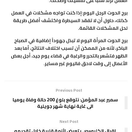
العمل ترتد سلباً على نفسيتك وصحتك.
برج الحوت الرجل اليوم:إذا كنت تواجه مشكلات في العمل
كذلك، حاول أن لا تفقد السيطرة واكتشف أفضل طريقة
لحل المشكلات القائمة.
برج الحوت المرأة اليوم:لا تبذل جهوداً إضافية في الصباح
الباكر، لأنه من الممكن أن تسبب اختلاف النتائج، أما بعد
الظهر فتشعر بالتحرر والرغبة في قضاء يوم جيد، أجل بعض
الأعمال إلى وقت لاحق فاليوم غير مساير.
Previous Post
سمير عبد المؤمن: نتوقع بلوغ 200 حالة وفاة يوميا
الى غاية نهاية شهر جويلية
Next Post
إقبال الكلبوسي يتعرض لأزمة قلبية خلال تقديمه