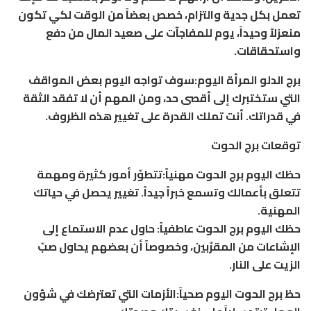
تعمل بكل جدية والتزام، خصص بعضاً من الوقت لكي تكون
منعزلاً وحيداً، يوم للمفاجآت على صعيد المال من دفع
واستحقاقات.
برج الدلو المرأة اليوم:سوف تواجه اليوم بعض المواقف
التي ستختبرك إلى أقصى حد، ومن المهم أن لا تفقد الثقة
في قدراتك. أنت تملك القدرة على تغيير هذه الظروف.
توقعات برج الحوت
حظك اليوم برج الحوت مهنياً:تتطوّر أمور كثيرة ومهمة
تتعلق بأعمالك وتسمع خبراً جيداً. تغيير يحصل في حياتك
المهنية.
حظك اليوم برج الحوت عاطفياً: حاول عدم الاستماع إلى
الإشاعات من المقرّبين، وخصوصاً أن بعضهم يحاول صبّ
الزيت على النار.
حظ برج الحوت اليوم صحياً:الأزمات التي تعترضك في شؤون