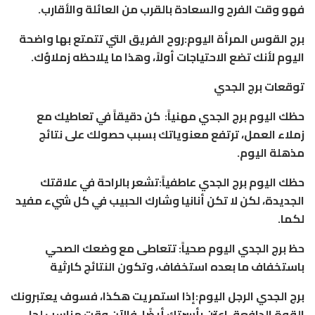
فهو وقت الفرح والسعادة بالقرب من العائلة والأقارب.
برج القوس المرأة اليوم:روح الفريق التي تتمتع بها واضحة
اليوم لأنك تضع الاحتياجات أولاً، وهذا ما يلاحظه زملاؤك.
توقعات برج الجدي
حظك اليوم برج الجدي مهنياً: كن دقيقاً في تعاطيك مع
زملاء العمل، ترتفع معنوياتك بسبب حصولك على نتائج
مذهلة اليوم.
حظك اليوم برج الجدي عاطفياً:تشعر بالراحة في علاقتك
الجديدة، لكن لا تكن أنانيا وشارك الحبيب في كل شيء مفيد
لكما.
حظ برج الجدي اليوم صحياً: تتعاطى مع وضعك الصحي
باستخفاف ما بعده استخفاف، وتكون النتائج كارثية
برج الجدي الرجل اليوم:إذا استمريت هكذا، فسوف يعتبرونك
القوة الدافعة. اعتن بأسرتك أيضًا، فالآن وقت مناسب لحل