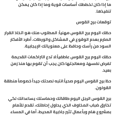
ما إذا كان لخططك أساسات قوية وما إذا كان يمكن
تنفيذها.
توقعات برج القوس
حظك اليوم برج القوس مهنياً: المطلوب منك هو اتخاذ القرار
الصارم بعدم الوقوع في المشاكل والورطات، أطرد الأفكار
السود من رأسك وحافظ على معنوياتك الإيجابية.
حظك اليوم برج القوس عاطفياً:لا تدع التراكمات القديمة
تفرض نفسها، ومعالجتها كان يجب أن تقوم بها منذ زمن
بعيد.
حظ برج القوس اليوم صحياً:انتبه لصحتك جيداً خصوصاً منطقة
القولون.
برج القوس الرجل اليوم:طاقاتك وحماستك يساعدانك لكي
تخترق ضباب المخاوف الذي يحاول إحاطتك، تقدم للأمام
بمشروع هام وبأعمال تثير جاذبية المحيط، أما في المساء