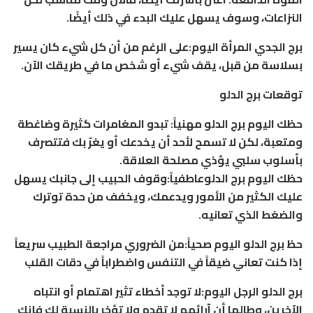
النزاعات، وسوف يسهل عليك البدء في ذلك أيضًا.
برج الجدي المرأة اليوم:على الرغم من أن كل شيء كان يسير
بسلاسة من قبل، يقف شيء أو شخص ما في طريقك الآن.
توقعات برج الدلو
حظك اليوم برج الدلو مهنياً: تبدو المغامرات كثيرة وضاغطة
ومتعبة، لكن لا تسمح لأحد أن يخدعك أو يغرّ بك فتتصرف
بأسلوب سلبي يؤذي مصلحة العلاقة.
حظك اليوم برج الدلوعاطفياً:وقوف الحبيب إلى جانبك يسهل
عليك الكثير من الأمور ويدعمك، ويخفف من حدة توترك
والضغط الذي تعانيه.
حظ برج الدلو اليوم صحياً:من الضروري مراجعة الطبيب سريعاً
إذا كنت تعاني ضيقاً في التنفس واضطراباً في دقات القلب
برج الدلو الرجل اليوم:لا توجد أخطاء تثير اهتمام أو انتباه
الآخرين، وطالما أن آرائهم لا تقدم ولا تؤخر بالنسبة لك فإنك