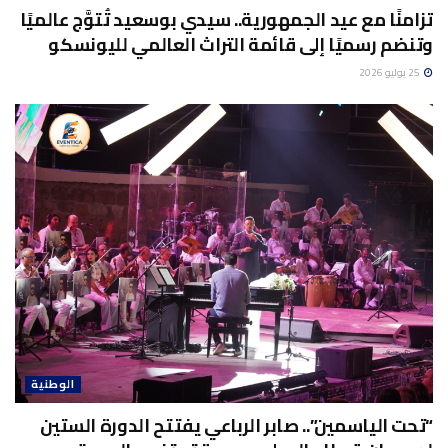
تزامنًا مع عيد الجمهورية.. سيدي بوسعيد تُتوَّج عالميًا
وتنضم رسميًا إلى قائمة التراث العالمي لليونسكو
25 يوليو 2026
الوطنية
“تحت الياسمين”.. صابر الرباعي يفتتح الدورة الستين