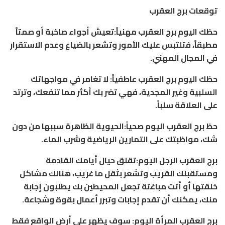
توقعات برج العقرب
حظك اليوم برج العقرب مهنياً:تعيش أجواء صاخبة أو صمتاً
مطبقاً، فتلتبس عليك الأمور وتشعر بالضياع وعدم الاستقرار
في المجال المهني.
حظك اليوم برج العقرب عاطفياً: لا تغامر في مواجهاتك
السلبية وغير المجدية، فهي تضر بك أكثر مما تنفعك، وترتد
على العلاقة سلباً.
حظ برج العقرب اليوم صحياً:الحيوية الظاهرة سببها من دون
شك، مواظبتك على التمارين الرياضية وشرب الماء.
برج العقرب الرجل اليوم:تقلق حيال أيامك القادمة
ومستقبلك القريب وتشعر بثقل ما غريب، هنالك مشاكل
خلقتها أو أتت مباغتة تجعل المحيطين بك يطلبون إجابة
منك، يمكنك أن تقدم إجابات وتبرر أعمال بقوة وشجاعة.
برج العقرب المرأة اليوم: سوف يظهر على أرض الواقع فقط