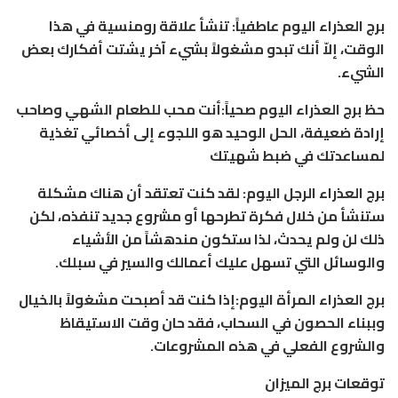
برج العذراء اليوم عاطفياً: تنشأ علاقة رومنسية في هذا
الوقت، إلاّ أنك تبدو مشغولاً بشيء آخر يشتت أفكارك بعض
الشيء.
حظ برج العذراء اليوم صحياً:أنت محب للطعام الشهي وصاحب
إرادة ضعيفة، الحل الوحيد هو اللجوء إلى أخصائي تغذية
لمساعدتك في ضبط شهيتك
برج العذراء الرجل اليوم: لقد كنت تعتقد أن هناك مشكلة
ستنشأ من خلال فكرة تطرحها أو مشروع جديد تنفذه، لكن
ذلك لن ولم يحدث، لذا ستكون مندهشاً من الأشياء
والوسائل التي تسهل عليك أعمالك والسير في سبلك.
برج العذراء المرأة اليوم:إذا كنت قد أصبحت مشغولاً بالخيال
وببناء الحصون في السحاب، فقد حان وقت الاستيقاظ
والشروع الفعلي في هذه المشروعات.
توقعات برج الميزان