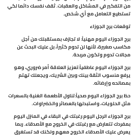
من التفكير في المشاكل والعقبات. ثقف نفسك دائما لكي
تستطيع التعامل مع أي شخص.
توقعات برج الجوزاء
برج الجوزاء اليوم مهنياً: لا تجازف بمستقبلك من أجل
مكاسب صغيرة، لأنها لن تدوم كثيراً، بل عليك البحث عن
مجالات تدوم وتكون مربحة.
برج الجوزاء اليوم عاطفياً:تعزيز العلاقة أمر ضروري، وهو
يرفع منسوب الثقة بينك وبين الشريك، ويجعلك تهتم
بمصالحه وإرضائه.
حظ برج الجوزاء اليوم صحياً:تناول الأطعمة الغنية بالسعرات
مثل الحلويات، واستبدلها بالعصائر والخضراوات.
برج الجوزاء الرجل اليوم:رغبتك في البقاء في المنزل اليوم
بمفردك تتعارض مع رغبتك في الخروج مع الأصدقاء. ربما
يعرض عليك الأصدقاء الخروج معهم ولكنك قد تستغرق