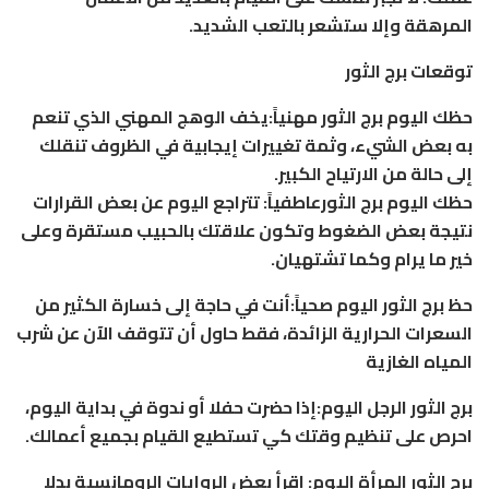
المرهقة وإلا ستشعر بالتعب الشديد.
توقعات برج الثور
حظك اليوم برج الثور مهنياً:يخف الوهج المهني الذي تنعم
به بعض الشيء، وثمة تغييرات إيجابية في الظروف تنقلك
إلى حالة من الارتياح الكبير.
حظك اليوم برج الثورعاطفياً: تتراجع اليوم عن بعض القرارات
نتيجة بعض الضغوط وتكون علاقتك بالحبيب مستقرة وعلى
خير ما يرام وكما تشتهيان.
حظ برج الثور اليوم صحياً:أنت في حاجة إلى خسارة الكثير من
السعرات الحرارية الزائدة، فقط حاول أن تتوقف الآن عن شرب
المياه الغازية
برج الثور الرجل اليوم:إذا حضرت حفلا أو ندوة في بداية اليوم،
احرص على تنظيم وقتك كي تستطيع القيام بجميع أعمالك.
برج الثور المرأة اليوم: اقرأ بعض الروايات الرومانسية بدلا