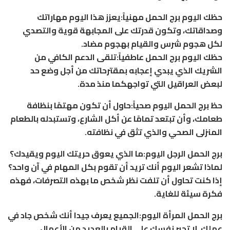
حظك اليوم برج الحمل مهنياً:يعزز هذا اليوم مهاراتك
وصداقاتك، وتكون قدرتك على المجابهة قوية والتصدي
لكل هجوم شرس والقيام بهجوم مضاد.
حظك اليوم برج الحمل عاطفياً:تلقى الدعم الكافي من
الشريك الذي يبدي إعجابه بمقترحاتك من أجل وضع حد
لبعض العراقيل التي تواجهكما منذ مدة.
حظ برج الحمل اليوم صحياً:حاول أن تكون مهتمًا بنظافة
طعامك، وأن تبتعد تمامًا عن أكل الشارع، وتستبدله بالطعام
المنزلى الصحي والذي تثق في نظافته.
برج الحمل الرجل اليوم:ما الذي يعوق حريتك اليوم ويقيدك؟
لماذا تشعر اليوم أنك تريد أن تقوم بكل المهام في آن واحد؟
إذا كنت تحاول أن تلفت نظر شخص ما بهذه التصرفات، فهذه
فكرة سيئة للغاية.
برج الحمل المرأة اليوم:الجميع يعرف جيدا أنك شخص جاد في
عملك. لا تجبر نفسك على القيام بالعديد من الأعمال