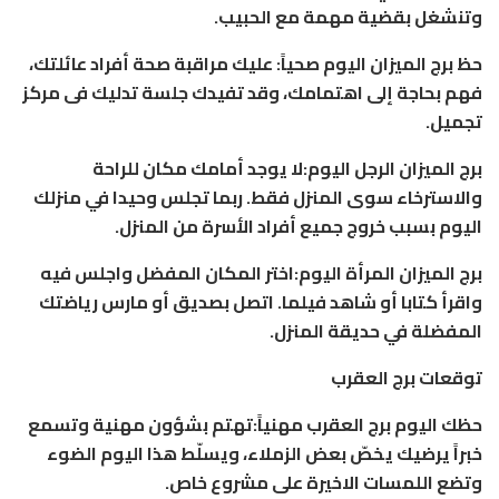
وتنشغل بقضية مهمة مع الحبيب.
حظ برج الميزان اليوم صحياً: عليك مراقبة صحة أفراد عائلتك،
فهم بحاجة إلى اهتمامك، وقد تفيدك جلسة تدليك فى مركز
تجميل.
برج الميزان الرجل اليوم:لا يوجد أمامك مكان للراحة
والاسترخاء سوى المنزل فقط. ربما تجلس وحيدا في منزلك
اليوم بسبب خروج جميع أفراد الأسرة من المنزل.
برج الميزان المرأة اليوم:اختر المكان المفضل واجلس فيه
واقرأ كتابا أو شاهد فيلما. اتصل بصديق أو مارس رياضتك
المفضلة في حديقة المنزل.
توقعات برج العقرب
حظك اليوم برج العقرب مهنياً:تهتم بشؤون مهنية وتسمع
خبراً يرضيك يخصّ بعض الزملاء، ويسلّط هذا اليوم الضوء
وتضع اللمسات الاخيرة على مشروع خاص.