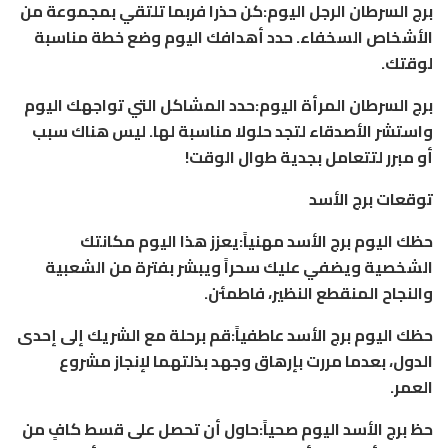
برج السرطان الرجل اليوم:كن حذرا فربما تلتقي بمجموعة من
الأشخاص السخفاء. حدد أهدافك اليوم وضع خطة مناسبة
لوقتك.
برج السرطان المرأة اليوم:حدد المشاكل التي تواجهك اليوم
واستشر الأصدقاء لتجد حلولا مناسبة لها. ليس هناك سبب
أو مبرر لتتعامل بجدية طوال الوقت!
توقعات برج الأسد
حظك اليوم برج الأسد مهنياً:يعزز هذا اليوم مكانتك
الشخصية ويضفي عليك سحراً ويبشر بفترة من الشعبية
والنجاح المنقطع النظير، فاطمئن.
حظك اليوم برج الأسد عاطفياً:قم برحلة مع الشريك إلى إحدى
الدول، بعدما مررت بإرهاق وجهد بذلتهما لإنجاز مشروع
العمر.
حظ برج الأسد اليوم صحياً:حاول أن تحصل على قسط كافٍ من