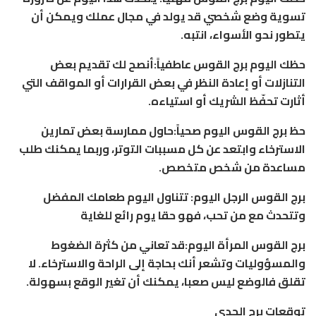
تسوية وضع شخصي قد يولد في مجال عملك ويمكن أن
يتطور نحو الأسواء، انتبه.
حظك اليوم برج القوس عاطفياً:أنصح لك تقديم بعض
التنازلات أو إعادة النظر في بعض القرارات أو المواقف التي
أثارت تحفّظ الشريك أو استياءه.
حظ برج القوس اليوم صحياً:حاول ممارسة بعض تمارين
الاسترخاء وابتعد عن كل مسببات التوتر، وربما يمكنك طلب
مساعدة من شخص متخصص.
برج القوس الرجل اليوم: تتناول اليوم طعامك المفضل
وتتحدث مع من تحب، فهو حقا يوم رائع للغاية
برج القوس المرأة اليوم:قد تعاني من كثرة الضغوط
والمسؤوليات وتشعر أنك بحاجة إلى الراحة والاسترخاء. لا
تقلق فالوضع ليس صعبا، يمكنك أن تغير الوقع بسهولة.
توقعات برج الجدي