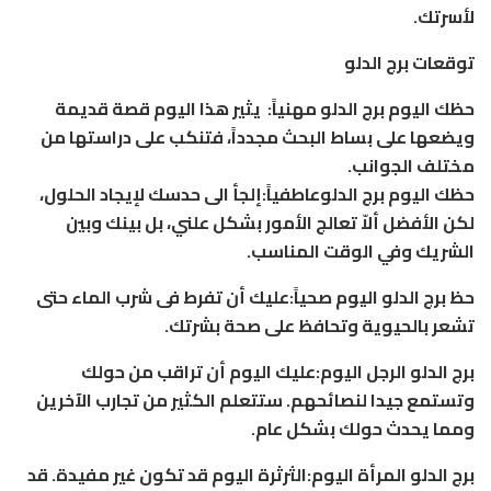
لأسرتك.
توقعات برج الدلو
حظك اليوم برج الدلو مهنياً: يثير هذا اليوم قصة قديمة
ويضعها على بساط البحث مجدداً، فتنكب على دراستها من
مختلف الجوانب.
حظك اليوم برج الدلوعاطفياً:إلجأ الى حدسك لإيجاد الحلول،
لكن الأفضل ألاّ تعالج الأمور بشكل علني، بل بينك وبين
الشريك وفي الوقت المناسب.
حظ برج الدلو اليوم صحياً:عليك أن تفرط فى شرب الماء حتى
تشعر بالحيوية وتحافظ على صحة بشرتك.
برج الدلو الرجل اليوم:عليك اليوم أن تراقب من حولك
وتستمع جيدا لنصائحهم. ستتعلم الكثير من تجارب الآخرين
ومما يحدث حولك بشكل عام.
برج الدلو المرأة اليوم:الثرثرة اليوم قد تكون غير مفيدة. قد