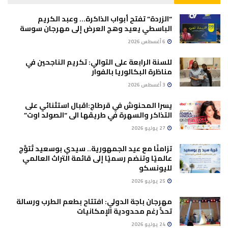
“الزردة” تفتح أبواب الذاكرة… وعبد الكريم
الباسطي يعيد وهج العرض إلى مهرجان سوسة
6 أغسطس 2026
للسنة الرابعة على التوالي: تكريم الناجحين في
مناظرة البكالوريا بالفوار
3 أغسطس 2026
يسرا المحنوش في قرطاج:اقبال استثنائي على
التذاكر والسهرة في طريقها الى “الصولد اوت”
27 يوليو 2026
تزامنًا مع عيد الجمهورية.. سيدي بوسعيد تُتوَّج
عالميًا وتنضم رسميًا إلى قائمة التراث العالمي
لليونسكو
25 يوليو 2026
مهرجان باجة الدولي: افتتاح بطعم الطرب ورسالة
تحدٍّ رغم محدودية الإمكانيات
24 يوليو 2026