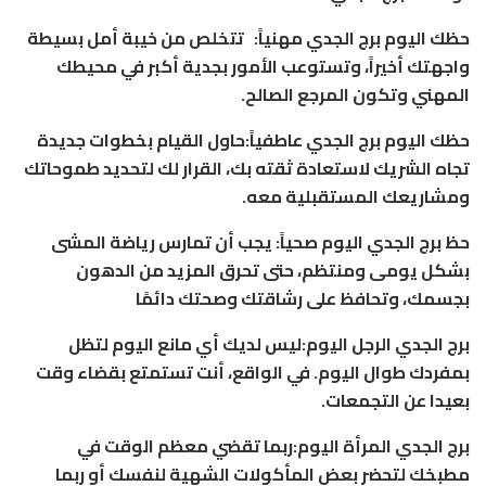
حظك اليوم برج الجدي مهنياً: تتخلص من خيبة أمل بسيطة
واجهتك أخيراً، وتستوعب الأمور بجدية أكبر في محيطك
المهني وتكون المرجع الصالح.
حظك اليوم برج الجدي عاطفياً:حاول القيام بخطوات جديدة
تجاه الشريك لاستعادة ثقته بك، القرار لك لتحديد طموحاتك
ومشاريعك المستقبلية معه.
حظ برج الجدي اليوم صحياً: يجب أن تمارس رياضة المشى
بشكل يومى ومنتظم، حتى تحرق المزيد من الدهون
بجسمك، وتحافظ على رشاقتك وصحتك دائمًا
برج الجدي الرجل اليوم:ليس لديك أي مانع اليوم لتظل
بمفردك طوال اليوم. في الواقع، أنت تستمتع بقضاء وقت
بعيدا عن التجمعات.
برج الجدي المرأة اليوم:ربما تقضي معظم الوقت في
مطبخك لتحضر بعض المأكولات الشهية لنفسك أو ربما