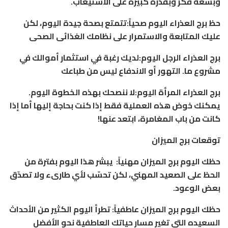
وبسعة فكر وبقدرة كبيرة على الاستيعاب.
حظ برج العذراء اليوم صحياً:تتمتع بصحة جيدة اليوم، لكن
عليك المتابعة والاستمرار على نظامك الغذائى الصحى
برج العذراء الرجل اليوم:لديك رغبة في استثمار أموالك في
مشروع ما. التهور أو الاندفاع ليس من طباعك
برج العذراء المرأة اليوم:لا ننصحك بهذه الخطوة اليوم.
يمكنك خوض هذه العملية فقط إذا كنت بحاجة إليها أما إذا
كانت من باب المغامرة، ابتعد عنها!
توقعات برج الميزان
حظك اليوم برج الميزان مهنياً: يبشر هذا اليوم بفترة من
الحظ على الصعيد المهني، لكن تحسّب لأي طارىء ولا تصدّق
بعض الوعود.
حظك اليوم برج الميزان عاطفياً: تطرأ اليوم الكثير من الأحداث
السعيده التي تغير مسار حياتك العاطفية نحو الأفضل