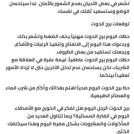
تشعر في بعض الأحيان بعدم الشعور بالأمان. غدا سيتحسن
الوضع وستسعيد ثقتك في نفسك.
توقعات برج الحوت
حظك اليوم برج الحوت مهنياً:يخف الضغط وتشعر بذلك
ويدعوك هذا اليوم إلى الانفتاح وتنفيذ الرغبات والأفكار،
ويجعلك تستفيد من بعض الظروف.
حظك اليوم برج الحوت عاطفياً: غيمة عابرة في العلاقة مع
الشريك، لكن يستحسن عدم تدخل الآخرين حتى لا تزداد الأمور
تعقيداً بينكما.
حظ برج الحوت اليوم صحياً:اهتم بغذائك وأكثر من شرب الماء
والعصائر الطبيعية.
برج الحوت الرجل اليوم:هل تفكر في الخورج مع الأصدقاء
اليوم في الفترة المسائية؟ ربما تتناول العديد من
المأكولات والمشروبات بشكل مفرط اليوم وهذا سيكلفك
الكثير.