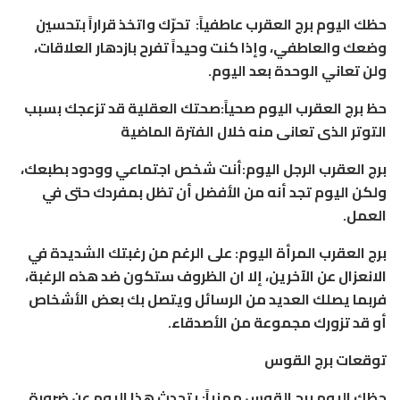
حظك اليوم برج العقرب عاطفياً: تحرّك واتخذ قراراً بتحسين
وضعك والعاطفي، وإذا كنت وحيداً تفرح بازدهار العلاقات،
ولن تعاني الوحدة بعد اليوم.
حظ برج العقرب اليوم صحياً:صحتك العقلية قد تزعجك بسبب
التوتر الذى تعانى منه خلال الفترة الماضية
برج العقرب الرجل اليوم:أنت شخص اجتماعي وودود بطبعك،
ولكن اليوم تجد أنه من الأفضل أن تظل بمفردك حتى في
العمل.
برج العقرب المرأة اليوم: على الرغم من رغبتك الشديدة في
الانعزال عن الآخرين، إلا ان الظروف ستكون ضد هذه الرغبة،
فربما يصلك العديد من الرسائل ويتصل بك بعض الأشخاص
أو قد تزورك مجموعة من الأصدقاء.
توقعات برج القوس
حظك اليوم برج القوس مهنياً: يتحدث هذا اليوم عن ضرورة