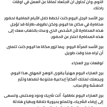
النوم، وأن تحاول أن الابتعاد تمامًا عن العمل في أوقات
راحتك.
برج الأسد الرجل اليوم:كنت تخطط خلال الأيام الماضية لحضور
محاضرة في مكان ما اليوم، ولكن لظروف طارئة قد تؤجل
هذه المحاضرة لأن الشخص الذي وعدك بالذهاب معك إلى
هذه المحاضرة اعتذر عن الحضور.
برج الأسد المرأة اليوم: ربما تزور مكانا ما اليوم كنت تتمنى
أن تراه منذ وقت طويل.
توقعات برج العذراء
برج العذراء اليوم مهنياً:يقوى الوهج المهني هذا اليوم،
ويجعلك تمتلك أفكاراً إبداعية متنوعة تنفذها وتثير
الدهشة والإعجاب.
برج العذراء اليوم عاطفياً: أنت شريك ودود ومخلص، وتسعى
إلى إرضاء الشريك، وتتمتع بحيوية خلاقة وبطباع هادئة