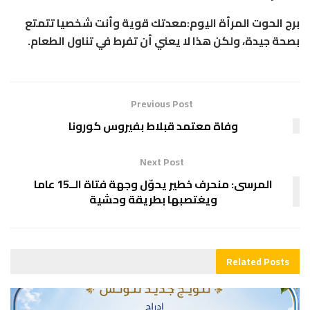
برج الحوت المرأة اليوم:معدتك قوية وأنت شخصيا تتمتع
بصحة جيدة، ولكن هذا لا يعني أن تفرط في تناول الطعام.
Previous Post
وفاة معتمد قبلاط بفيروس كورونا
Next Post
المرسى: منحرف خطير يحوّل وجهة فتاة الــ15 عاما
ويغتصبها بطريقة وحشية
Related
Posts